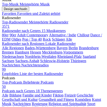
Top-Musik
Meistgehörte Musik
Design wechseln
Favoriten
Favoriten und Zuletzt gehört
Radiosender
Top-Radiosender
Meistgehörte Radiosender
3571
Radiosender nach Genres
15 Musikgenres
80er
90er
Adult Contemporary
Alternative / Indie
Chillout
Dance /
EDM
Oldies
Pop / Top 40
Rock
Schlager
Alle
Radiosender nach Regionen
Lokale Radiosender
Alle Regionen
Baden-Württemberg
Bayern
Berlin
Brandenburg
Bremen
Hamburg
Hessen
Mecklenburg-Vorpommern
Niedersachsen
Nordrhein-Westfalen
Rheinland-Pfalz
Saarland
Sachsen
Sachsen-Anhalt
Schleswig-Holstein
Thüringen
Nachrichten
Nachrichtenradios
99
Empfohlen
Liste der besten Radiosender
Podcasts
Top-Podcasts
Beliebteste Podcasts
50
Podcasts nach Genres
18 Themengenres
Alle
Bildung
Familie und Kinder
Fiktion
Freizeit
Geschichte
Gesellschaft und Kultur
Gesundheit und Fitness
Komödien
Kunst
Musik
Nachrichten
Regierung
Religion und Spiritualität
Sport