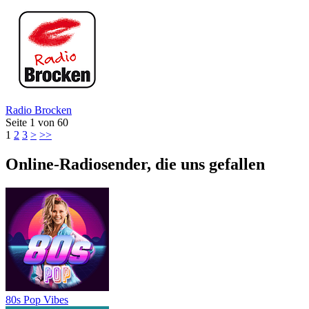
Radio Brocken
Seite
1
von
60
1
2
3
>
>>
Online-Radiosender, die uns gefallen
80s Pop Vibes