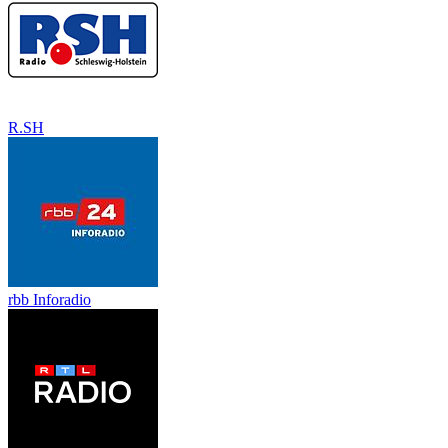
R.SH
rbb Inforadio