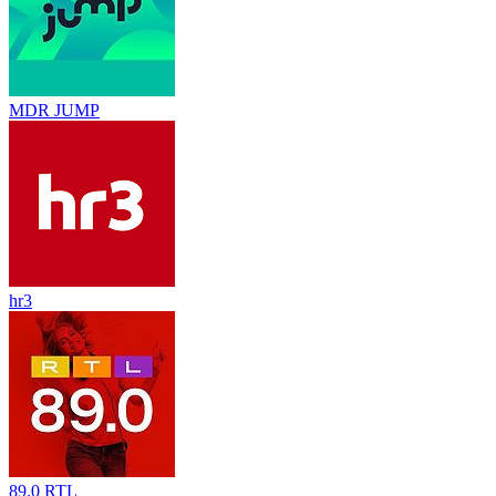
MDR JUMP
hr3
89.0 RTL