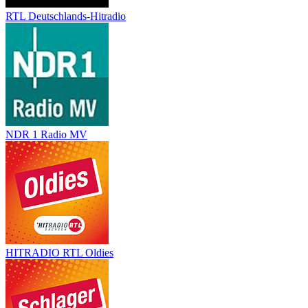
RTL Deutschlands-Hitradio
NDR 1 Radio MV
HITRADIO RTL Oldies