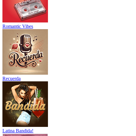
Romantic Vibes
Recuerda
Latina Bandida!