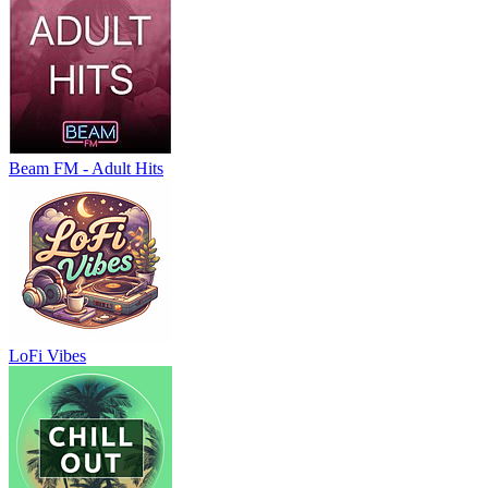
Beam FM - Adult Hits
LoFi Vibes