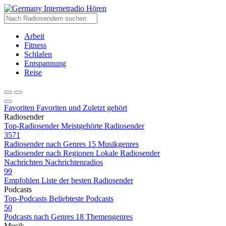
Internetradio Hören
Arbeit
Fitness
Schlafen
Entspannung
Reise
Favoriten
Favoriten und Zuletzt gehört
Radiosender
Top-Radiosender
Meistgehörte Radiosender
3571
Radiosender nach Genres
15 Musikgenres
Radiosender nach Regionen
Lokale Radiosender
Nachrichten
Nachrichtenradios
99
Empfohlen
Liste der besten Radiosender
Podcasts
Top-Podcasts
Beliebteste Podcasts
50
Podcasts nach Genres
18 Themengenres
Musik