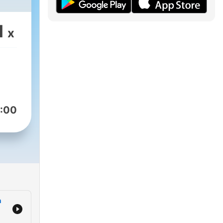
e El
1
x
ara
 con
ches
a
la
:00
te
 con
pre
n
n