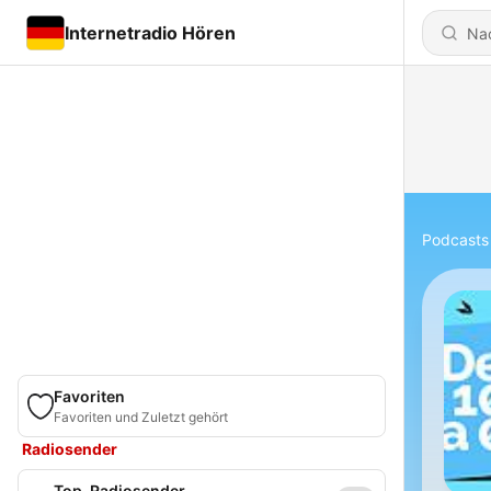
Internetradio Hören
Podcasts
Favoriten
Favoriten und Zuletzt gehört
Radiosender
Top-Radiosender