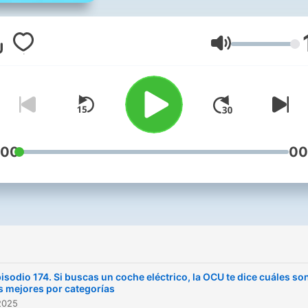
dedicada a la automoción d
País, As, Cinco Días, SER y
Huffpost, y su web
Lautstärke
ElMotor.com
. Un espacio p
la
reflexión y el debate
en
torno a todo lo relacionado
el mundo del motor, los co
y las motos, la tecnología, l
eficiencia, la conducción y 
:00
00
seguridad. Nos visitarán
grandes expertos
pero
también los usuarios,
compartiremos el fascinan
escenario que se presenta
la nueva movilidad. Y siem
con un
tono distendido,
isodio 174. Si buscas un coche eléctrico, la OCU te dice cuáles so
comprensible pero tambié
s mejores por categorías
2025