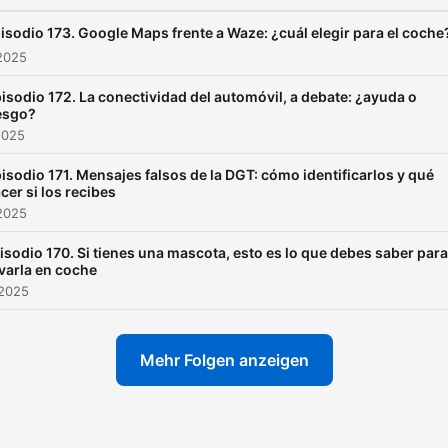
riguroso,
que nos ayude a
digerir algo mejor concept
isodio 173. Google Maps frente a Waze: ¿cuál elegir para el coche
poco familiares para la may
2025
isodio 172. La conectividad del automóvil, a debate: ¿ayuda o
esgo?
2025
isodio 171. Mensajes falsos de la DGT: cómo identificarlos y qué
cer si los recibes
2025
isodio 170. Si tienes una mascota, esto es lo que debes saber para
evarla en coche
 2025
Mehr Folgen anzeigen