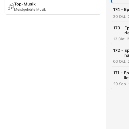
Top-Musik
-
174
Ep
Meistgehörte Musik
20 Okt. 
-
173
Ep
ri
13 Okt. 
-
172
Ep
ha
06 Okt. 
-
171
Ep
ll
29 Sep.