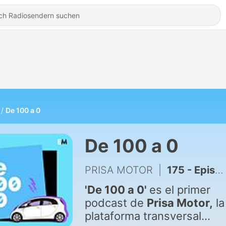
De 100 a 0
De 100 a 0
PRISA MOTOR
|
175 - Episodio 174. Si buscas un coche eléctrico, la OCU te dice cuáles son los mejores por categorías
'De 100 a 0'
es el primer
podcast de
Prisa Motor,
la
plataforma transversal