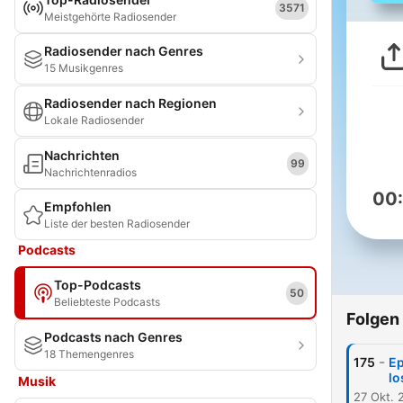
3571
Meistgehörte Radiosender
Radiosender nach Genres
15 Musikgenres
Radiosender nach Regionen
Lokale Radiosender
Nachrichten
99
Nachrichtenradios
00
Empfohlen
Liste der besten Radiosender
Podcasts
Top-Podcasts
50
Beliebteste Podcasts
Folgen
Podcasts nach Genres
18 Themengenres
-
175
Ep
lo
Musik
27 Okt. 