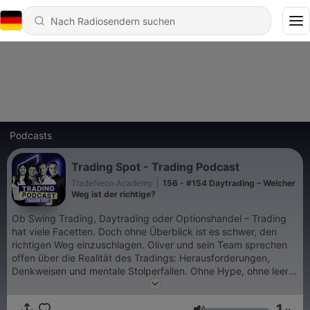
Podcasts
Trading Spot - Trading Podcast
TradeNeon Academy
|
156 - #154 Daytrading – Welcher
Weg ist der richtige?
Ob Swing Trading, Daytrading oder Optionshandel – Trading
hat viele Facetten. Doch ohne Überblick ist es schwer, den
richtigen Weg einzuschlagen. Oliver und sein Team sprechen
offen über die Realität des Tradings: Herausforderungen,
Denkweisen und mentale Stolperfallen. Ohne Hype, ohne leere
Versprechen – dafür mit fundiertem Wissen, ehrlichen
Einblicken und einer Prise Humor. Was einst als Podcast „Die
1