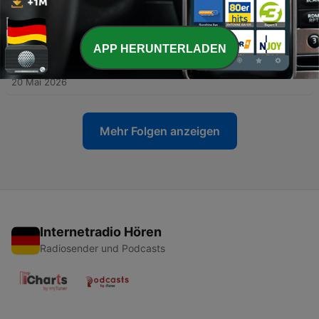
KI Experte Gary Lee Lauf
03 Jun. 2026
APP HERUNTERLADEN
-
152
#150 TITAN erwacht: Sven, automatisierte
Strategien & das TradeNeon Summit 2026
20 Mai 2026
Mehr Folgen anzeigen
Internetradio Hören
Radiosender und Podcasts