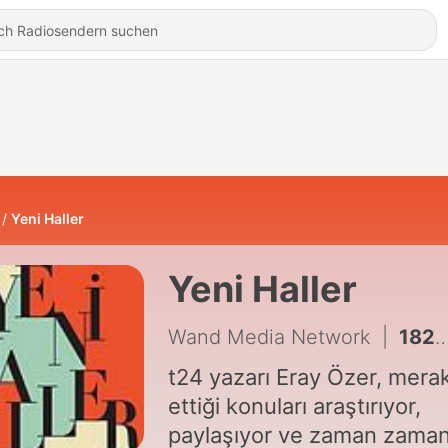
Yeni Haller
Yeni Haller
Wand Media Network
|
182 - İspanya'ya mülteci akınının gerçek sebebi ne? Bir sömürge meselesi...
t24 yazarı Eray Özer, mera
ettiği konuları araştırıyor,
paylaşıyor ve zaman zama