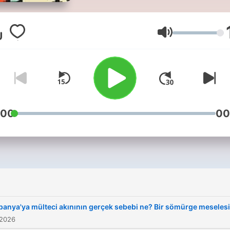
konuklarıyla didikliyor.
Videocast formatında
hazırlanan program, tüm
Lautstärke
podcast platformlarında ve
Youtube’da yayınlanıyor.
İletişim:
yenihallerpodcast@gmail.
:00
00
panya'ya mülteci akınının gerçek sebebi ne? Bir sömürge meselesi.
 2026