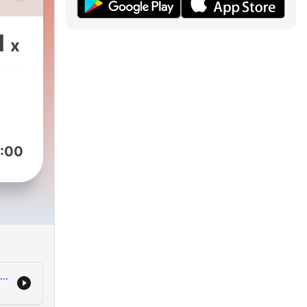
1
x
com
:00
..