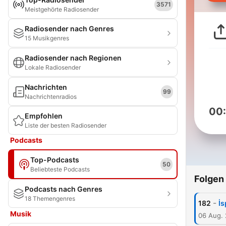
3571
Meistgehörte Radiosender
Radiosender nach Genres
15 Musikgenres
Radiosender nach Regionen
Lokale Radiosender
Nachrichten
99
Nachrichtenradios
00
Empfohlen
Liste der besten Radiosender
Podcasts
Top-Podcasts
50
Beliebteste Podcasts
Folgen
Podcasts nach Genres
18 Themengenres
-
182
İs
Musik
06 Aug.