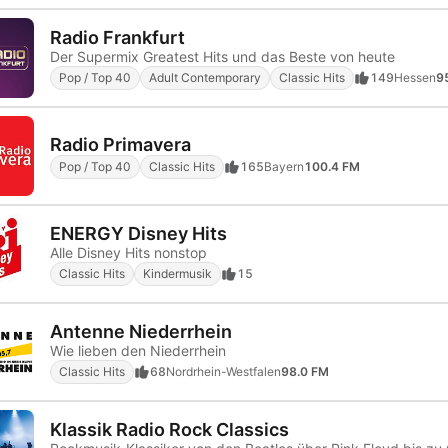
Radio Frankfurt
Der Supermix Greatest Hits und das Beste von heute
Pop / Top 40
Adult Contemporary
Classic Hits
149
Hessen
9
Radio Primavera
Pop / Top 40
Classic Hits
165
Bayern
100.4 FM
ENERGY Disney Hits
Alle Disney Hits nonstop
Classic Hits
Kindermusik
15
Antenne Niederrhein
Wie lieben den Niederrhein
Classic Hits
68
Nordrhein-Westfalen
98.0 FM
Klassik Radio Rock Classics