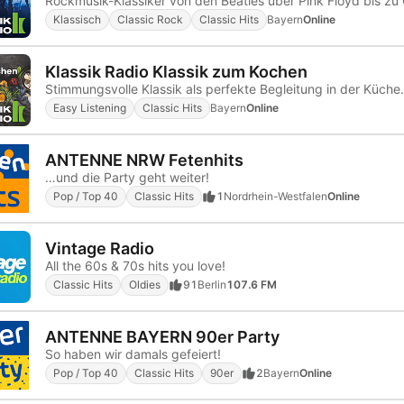
Rockmusik-Klassiker von den Beatles über Pink Floyd bis zu 
Klassisch
Classic Rock
Classic Hits
Bayern
Online
Klassik Radio Klassik zum Kochen
Stimmungsvolle Klassik als perfekte Begleitung in der Küche.
Easy Listening
Classic Hits
Bayern
Online
ANTENNE NRW Fetenhits
…und die Party geht weiter!
Pop / Top 40
Classic Hits
1
Nordrhein-Westfalen
Online
Vintage Radio
All the 60s & 70s hits you love!
Classic Hits
Oldies
91
Berlin
107.6 FM
ANTENNE BAYERN 90er Party
So haben wir damals gefeiert!
Pop / Top 40
Classic Hits
90er
2
Bayern
Online