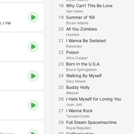
18
Why Can't This Be Love
Van Halen
19
Summer of '69
Bryan Adams
5.1 FM
20
All You Zombies
Hooters
21
I Wanna Be Sedated
Ramones
22
Poison
Alice Cooper
23
Born In the U.S.A.
Bruce Springsteen
24
Walking By Myself
Gary Moore
25
Buddy Holly
Weezer
26
I Hate Myself for Loving You
Joan Jett
27
I Wanna Rock
Twisted Sister
28
Full Steam Spacemachine
Royal Republic
29
Californication