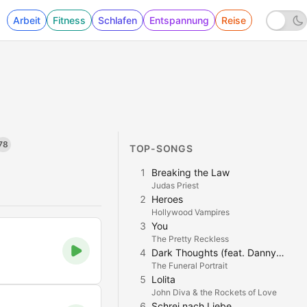
Arbeit
Fitness
Schlafen
Entspannung
Reise
78
TOP-SONGS
1
Breaking the Law
Judas Priest
2
Heroes
Hollywood Vampires
3
You
The Pretty Reckless
4
Dark Thoughts (feat. Danny Worsnop)
The Funeral Portrait
5
Lolita
John Diva & the Rockets of Love
6
Schrei nach Liebe