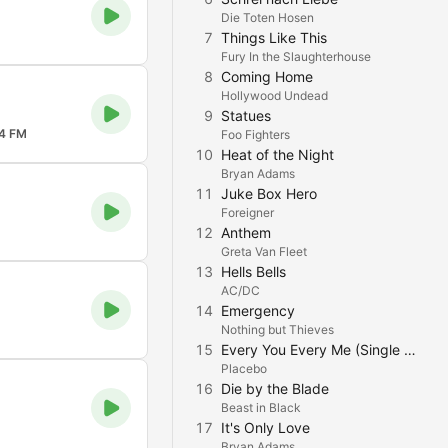
Die Toten Hosen
7
Things Like This
Fury In the Slaughterhouse
8
Coming Home
Hollywood Undead
9
Statues
4 FM
Foo Fighters
10
Heat of the Night
Bryan Adams
11
Juke Box Hero
Foreigner
12
Anthem
Greta Van Fleet
13
Hells Bells
AC/DC
14
Emergency
Nothing but Thieves
15
Every You Every Me (Single Mix / 2004 Remastered Version)
Placebo
16
Die by the Blade
Beast in Black
17
It's Only Love
Bryan Adams