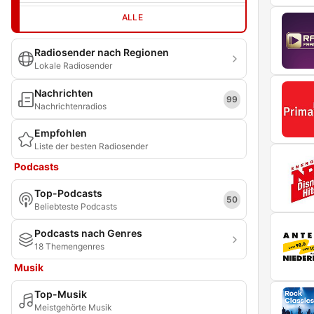
ALLE
Radiosender nach Regionen
Lokale Radiosender
Nachrichten
99
Nachrichtenradios
Empfohlen
Liste der besten Radiosender
Podcasts
Top-Podcasts
50
Beliebteste Podcasts
Podcasts nach Genres
18 Themengenres
Musik
Top-Musik
Meistgehörte Musik