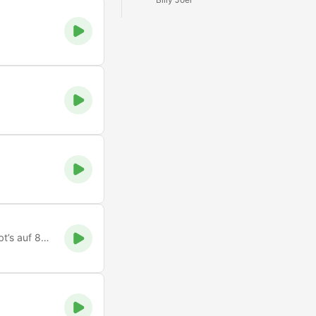
Die großartigsten Kult-Hits dieser außergewöhnlichen Zeit gibt’s auf 80er FM!