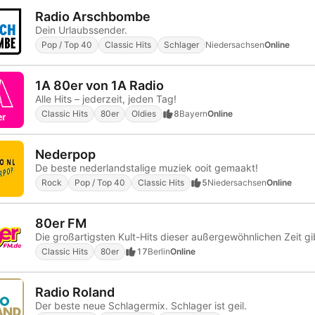
Radio Arschbombe
Dein Urlaubssender.
Pop / Top 40
Classic Hits
Schlager
Niedersachsen
Online
1A 80er von 1A Radio
Alle Hits – jederzeit, jeden Tag!
Classic Hits
80er
Oldies
8
Bayern
Online
Nederpop
De beste nederlandstalige muziek ooit gemaakt!
Rock
Pop / Top 40
Classic Hits
5
Niedersachsen
Online
80er FM
Classic Hits
80er
17
Berlin
Online
Radio Roland
Der beste neue Schlagermix. Schlager ist geil.