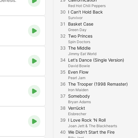
Genesis.
Red Hot Chili Peppers
30
I Can't Hold Back
Survivor
31
Basket Case
Green Day
32
Two Princes
Spin Doctors
33
The Middle
Jimmy Eat World
34
Let's Dance (Single Version)
David Bowie
35
Even Flow
Pearl Jam
36
The Trooper (1998 Remaster)
Iron Maiden
37
Somebody
Bryan Adams
38
Verrückt
Eisbrecher
39
I Love Rock 'N Roll
Joan Jett & The Blackhearts
40
We Didn't Start the Fire
Billy Joel