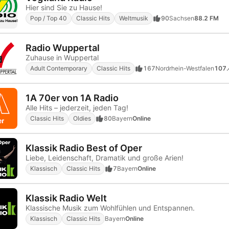
Hier sind Sie zu Hause!
Pop / Top 40
Classic Hits
Weltmusik
90
Sachsen
88.2 FM
Radio Wuppertal
Zuhause in Wuppertal
Adult Contemporary
Classic Hits
167
Nordrhein-Westfalen
107.
1A 70er von 1A Radio
Alle Hits – jederzeit, jeden Tag!
Classic Hits
Oldies
80
Bayern
Online
Klassik Radio Best of Oper
Liebe, Leidenschaft, Dramatik und große Arien!
Klassisch
Classic Hits
7
Bayern
Online
Klassik Radio Welt
Klassische Musik zum Wohlfühlen und Entspannen.
Klassisch
Classic Hits
Bayern
Online