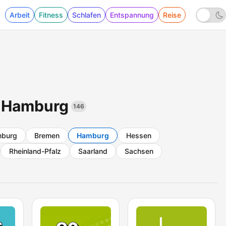
Arbeit
Fitness
Schlafen
Entspannung
Reise
s Hamburg
146
nburg
Bremen
Hamburg
Hessen
Rheinland-Pfalz
Saarland
Sachsen