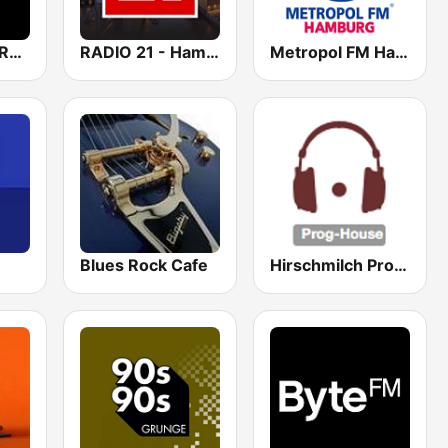
RADIO REEPERBAHN Deep
RADIO 21 - Hamburg
Metropol FM Hamburg
Blues Rock Cafe
Hirschmilch Prog-House