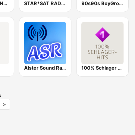
ROCK ANTENNE DAB+ HH/SH
STAR*SAT RADIO
90s90s BoyGroups
Alster Sound Radio
100% Schlager Hits
3
>