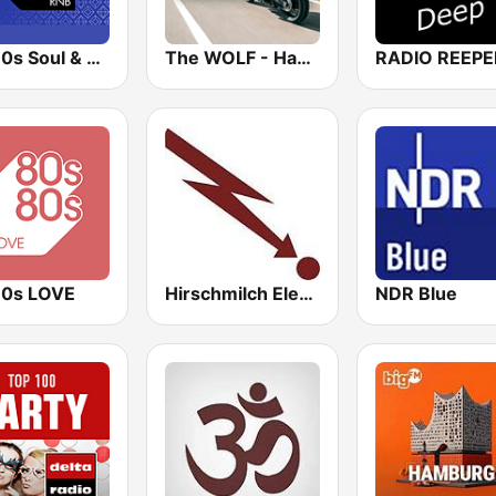
90s90s Soul & R&B
The WOLF - Hamburg
0s LOVE
Hirschmilch Electronic
NDR Blue