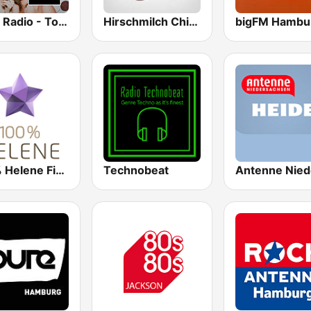
Delta Radio - Top 100 Party
Hirschmilch Chillout
bigFM Hambu
100% Helene Fischer
Technobeat