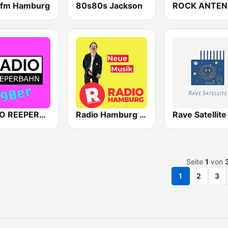
 fm Hamburg
80s80s Jackson
RADIO REEPERBAHN 90er
Radio Hamburg Neuheiten-Stream mit Tim Gafron
Rave Satellite
Seite
1
von
1
2
3