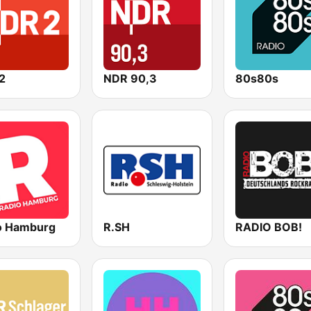
2
NDR 90,3
80s80s
o Hamburg
R.SH
RADIO BOB!