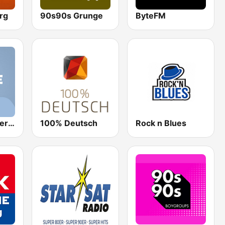
rg
90s90s Grunge
ByteFM
Antenne Niedersachsen Heide
100% Deutsch
Rock n Blues