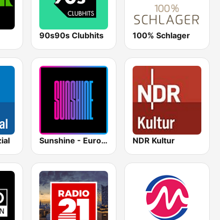
90s90s Clubhits
100% Schlager
ial
Sunshine - Eurodance
NDR Kultur