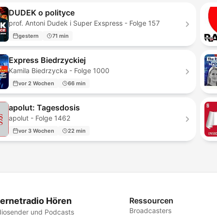
DUDEK o polityce
prof. Antoni Dudek i Super Exspress - Folge 157
gestern
71 min
Express Biedrzyckiej
Kamila Biedrzycka - Folge 1000
vor 2 Wochen
66 min
apolut: Tagesdosis
apolut - Folge 1462
vor 3 Wochen
22 min
ternetradio Hören
Ressourcen
Broadcasters
iosender und Podcasts