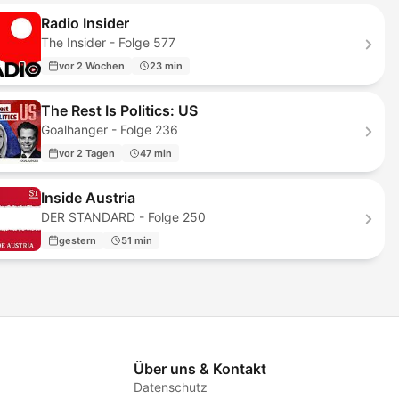
Radio Insider
The Insider - Folge 577
vor 2 Wochen
23 min
The Rest Is Politics: US
Goalhanger - Folge 236
vor 2 Tagen
47 min
Inside Austria
DER STANDARD - Folge 250
gestern
51 min
Über uns & Kontakt
Datenschutz