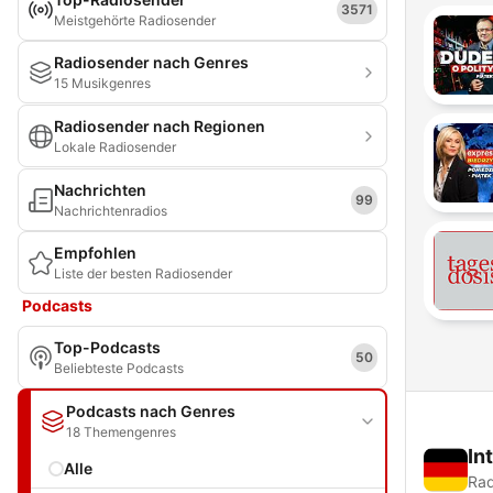
3571
Meistgehörte Radiosender
Radiosender nach Genres
15 Musikgenres
Radiosender nach Regionen
Lokale Radiosender
Nachrichten
99
Nachrichtenradios
Empfohlen
Liste der besten Radiosender
Podcasts
Top-Podcasts
50
Beliebteste Podcasts
Podcasts nach Genres
18 Themengenres
In
Alle
Rad