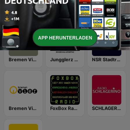
Tango Nuevo
KTL Oldieradio
NSR Schlagerradio
APP HERUNTERLADEN
Bremen Vier Kohltourchannel
Jungglerz Radioshow
NSR Stadtradio
Bremen Vier Axel P
FoxBox Radio
SCHLAGERINO