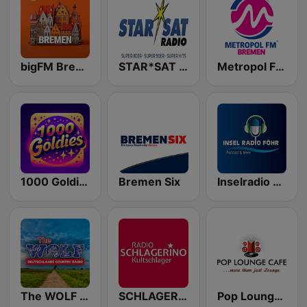
bigFM Bremen
STAR*SAT RADIO
Metropol FM Bremen
1000 Goldies
Bremen Six
Inselradio Föhr
The WOLF - Bremen
SCHLAGERINO Kultschlager
Pop Lounge Cafe