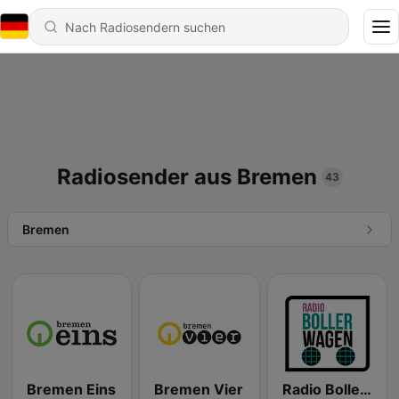
Radiosender aus Bremen
43
Bremen
Bremen Eins
Bremen Vier
Radio Bollerwagen