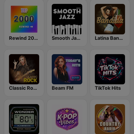
Rewind 2000's
Smooth Jazz - Groov
Latina Bandida!
Classic Rock Station
Beam FM
TikTok Hits