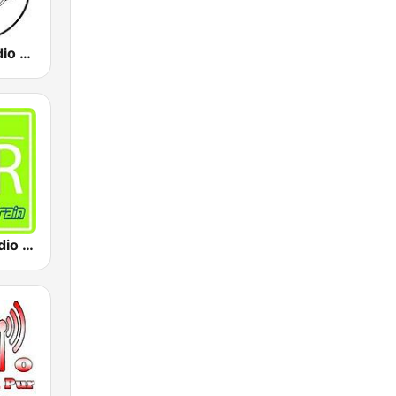
Blasmusikradio mit Bernd
Bayerwaldradio Alles Oberkrain