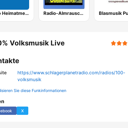
Radio Heimatmelodie
Radio-Almrausch-Volksmusik
Blasmusik P
0% Volksmusik Live
ntakte
ite
https://www.schlagerplanetradio.com/radios/100-
volksmusik
lisieren Sie diese Funkinformationen
en
cebook
X