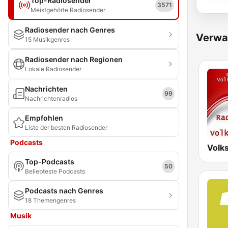
Top-Radiosender
3571
Meistgehörte Radiosender
Radiosender nach Genres
Verwa
15 Musikgenres
Radiosender nach Regionen
Lokale Radiosender
Nachrichten
99
Nachrichtenradios
Empfohlen
Liste der besten Radiosender
Podcasts
Volk
Top-Podcasts
50
Beliebteste Podcasts
Podcasts nach Genres
18 Themengenres
Musik