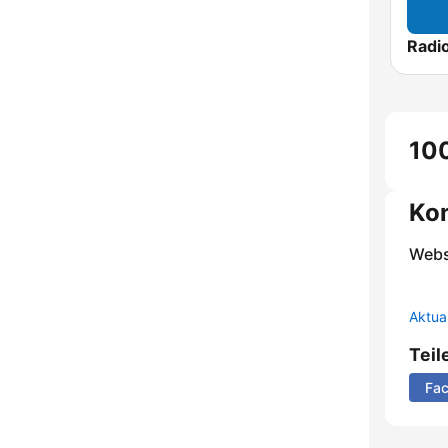
10
Ko
Webs
Aktua
Teil
Fa