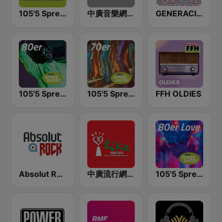
105'5 Spreeradio
中廣音樂網 i Radio FM96.3
GENERACIÓN 80s 90s Neltume Chile Radio
105'5 Spreeradio 80er
105'5 Spreeradio 70er
FFH OLDIES
Absolut Rock
中廣流行網 I like radio
105'5 Spreeradio 80er Love