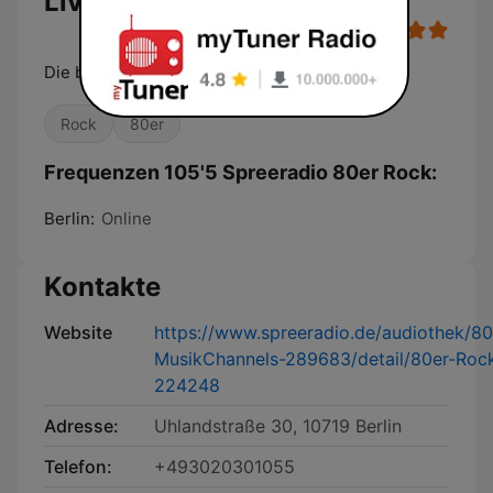
Live
Die besten Rock-Songs der 80er.
Rock
80er
Frequenzen 105'5 Spreeradio 80er Rock:
Berlin:
Online
Kontakte
Website
https://www.spreeradio.de/audiothek/80
MusikChannels-289683/detail/80er-Roc
224248
Adresse:
Uhlandstraße 30, 10719 Berlin
Telefon:
+493020301055