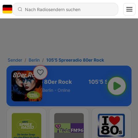
Sender
Berlin
105'5 Spreeradio 80er Rock
05'5 Spreeradio 80er Rock
Berlin - Online