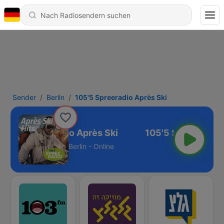
Sender
Berlin
105'5 Spreeradio Après Ski
105'5 Spreeradio Après Ski
Berlin - Online