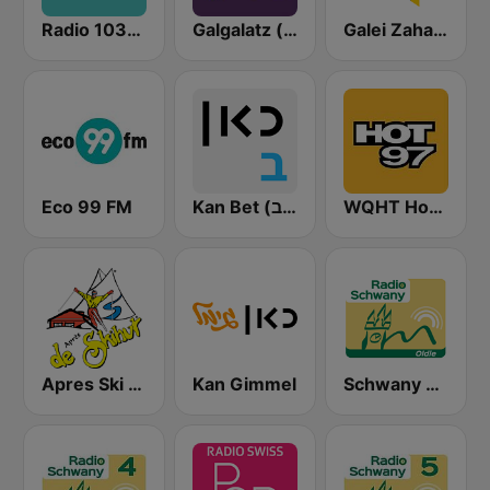
Radio 103FM
Galgalatz (גלגלצ רדיו)
Galei Zahal (גלי צה"ל)
Eco 99 FM
Kan Bet (כאן ב' / רשת ב')
WQHT Hot 97 FM
Apres Ski Radio
Kan Gimmel
Schwany Oldie