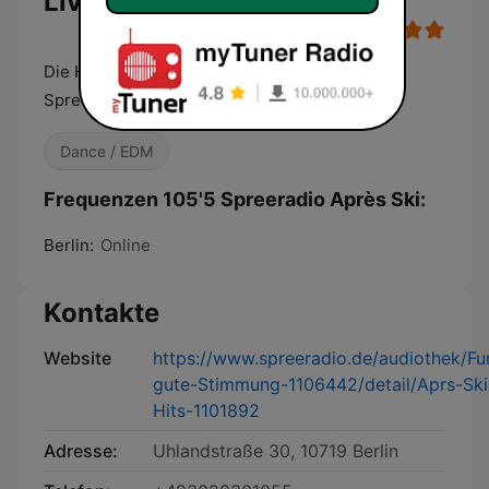
Live
Die Hütte bebt, die Lederhosen fliegen –
Spreeradio Après Ski Hits!
Dance / EDM
Frequenzen 105'5 Spreeradio Après Ski:
Berlin:
Online
Kontakte
Website
https://www.spreeradio.de/audiothek/Fu
gute-Stimmung-1106442/detail/Aprs-Ski
Hits-1101892
Adresse:
Uhlandstraße 30, 10719 Berlin