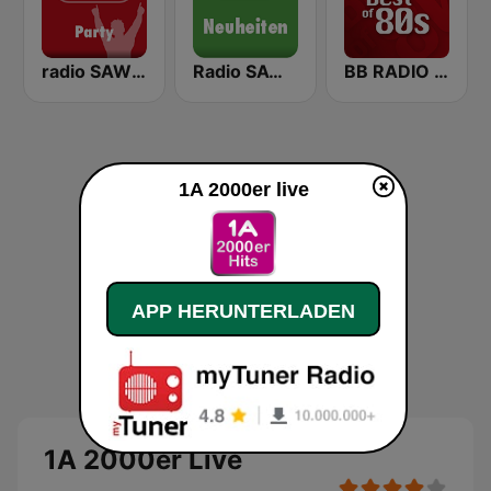
radio SAW-Party
Radio SAW - Neuheiten
BB RADIO 80er
1A 2000er live
APP HERUNTERLADEN
1A 2000er Live