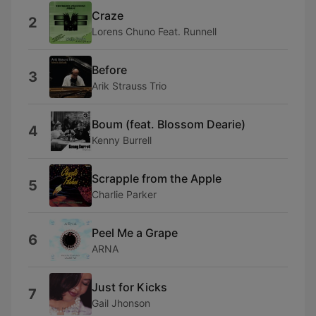
Craze
2
Lorens Chuno Feat. Runnell
Before
3
Arik Strauss Trio
Boum (feat. Blossom Dearie)
4
Kenny Burrell
Scrapple from the Apple
5
Charlie Parker
Peel Me a Grape
6
ARNA
Just for Kicks
7
Gail Jhonson