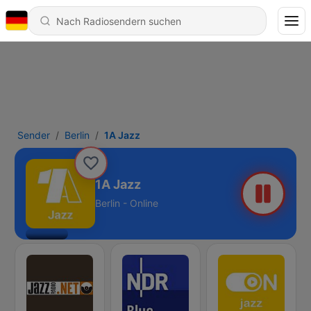
Sender
Berlin
1A Jazz
1A Jazz
Berlin - Online