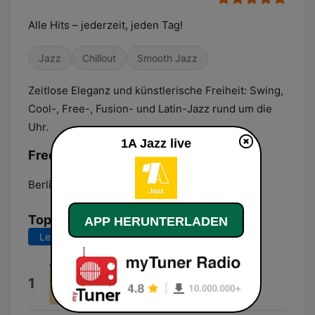
Alle Hits – jederzeit, jeden Tag!
Jazz
Chillout
Smooth Jazz
Zeitlose Eleganz und künstlerische Freiheit: Swing,
Cool-, Free-, Fusion- und Latin-Jazz rund um die
Uhr.
1A Jazz live
Frequenzen 1A Jazz:
Berlin:
Online
Top-Songs
APP HERUNTERLADEN
Letzte 7 Tage
Letzte 30 Tage
Stars
1
George Shearing & Mel Tormé