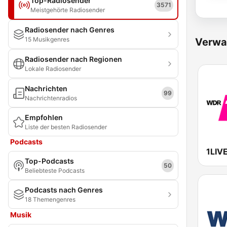
Top-Radiosender
3571
Meistgehörte Radiosender
Radiosender nach Genres
15 Musikgenres
Verwa
Radiosender nach Regionen
Lokale Radiosender
Nachrichten
99
Nachrichtenradios
Empfohlen
Liste der besten Radiosender
Podcasts
1LIV
Top-Podcasts
50
Beliebteste Podcasts
Podcasts nach Genres
18 Themengenres
Musik