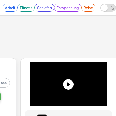
Arbeit
Fitness
Schlafen
Entspannung
Reise
844