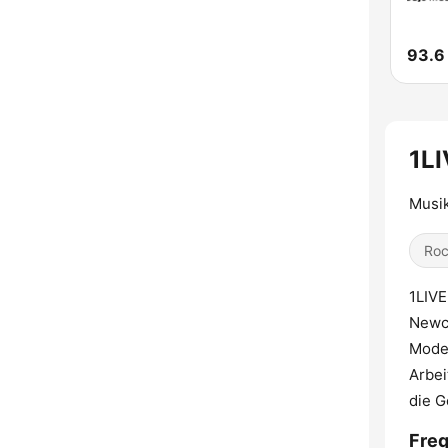
93.6
1LI
Musik
Ro
1LIVE
Newco
Moder
Arbei
die G
Freq