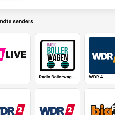
ndte senders
E
Radio Bollerwagen
WDR 4