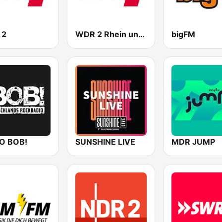
 2
WDR 2 Rhein und Ruhr
bigFM
O BOB!
SUNSHINE LIVE
MDR JUMP