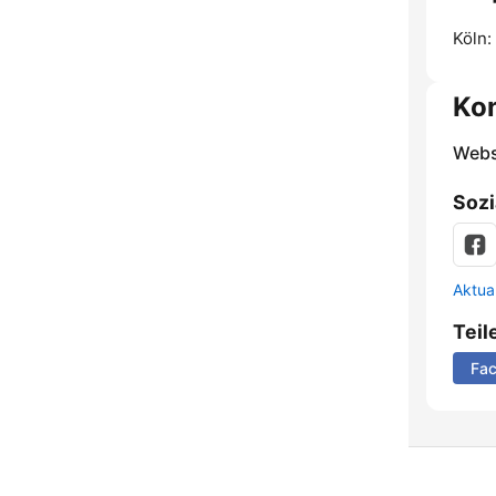
Köln:
Ko
Webs
Sozi
Aktua
Teil
Fa