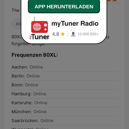
APP HERUNTERLADEN
The best of the 80s
80er
Oldies
80XL will play the best of the 80s, but also many
forgotten songs.
Frequenzen 80XL:
Aachen:
Online
Berlin:
Online
Bonn:
Online
Hamburg:
Online
Karlsruhe:
Online
München:
Online
Saarbrücken:
Online