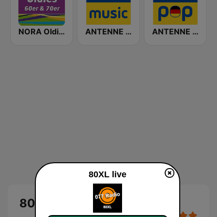
NORA Oldies
ANTENNE BAYERN Black Music
ANTENNE BAYERN Deutsch Pop
80XL live
80XL Live