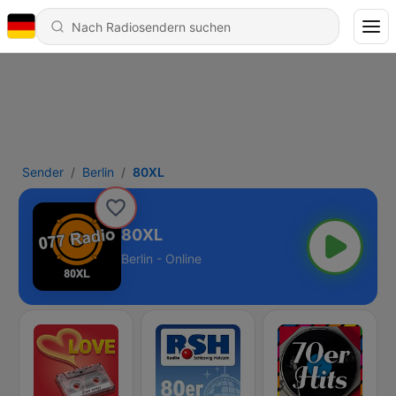
Sender
Berlin
80XL
80XL
Berlin - Online