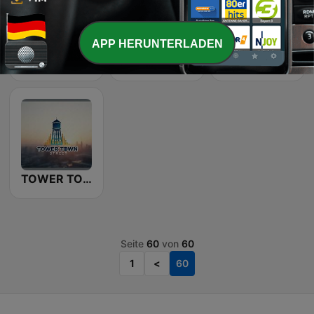
APP HERUNTERLADEN
oberpfalzplus
Radio Brachstedt
TOWER TOWN oberpfalzradio
TOWER TOWN Street
Seite
60
von
60
1
<
60