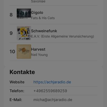
Saxoniae
Gigolo
8
Fats & His Cats
Schweinefunk
9
E.A.V. (Erste Allgemeine Verunsicherung)
Harvest
10
Neil Young
Kontakte
Website
https://achjaradio.de
Telefon:
+4962559689259
E-Mail:
micha@achjaradio.de