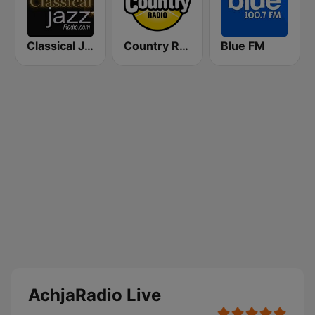
Classical Jazz Radio
Country Radio
Blue FM
AchjaRadio Live