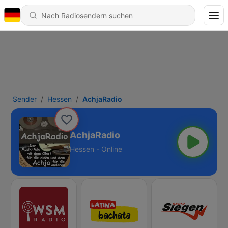
Sender
Hessen
AchjaRadio
AchjaRadio
Hessen - Online