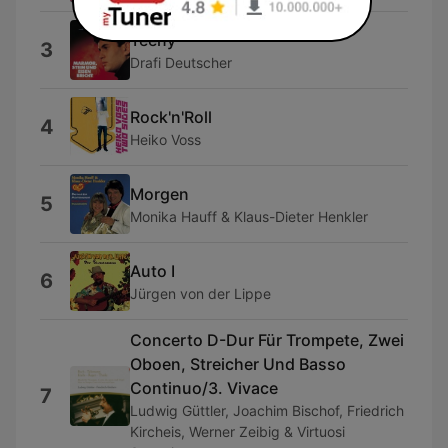
Teeny
3
Drafi Deutscher
Rock'n'Roll
4
Heiko Voss
Morgen
5
Monika Hauff & Klaus-Dieter Henkler
Auto I
6
Jürgen von der Lippe
Concerto D-Dur Für Trompete, Zwei
Oboen, Streicher Und Basso
Continuo/3. Vivace
7
Ludwig Güttler, Joachim Bischof, Friedrich
Kircheis, Werner Zeibig & Virtuosi