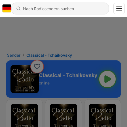
Sender
Classical - Tchaikovsky
Classical - Tchaikovsky
online