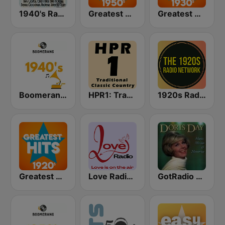
1940's Radio Hits from the 1940's
Greatest Hits 1950's
Greatest Hits 1930's
Boomerang 40's
HPR1: Traditional Classic Country
1920s Radio Network
Greatest Hits 1920's
Love Radio - 1950's
GotRadio - 50s