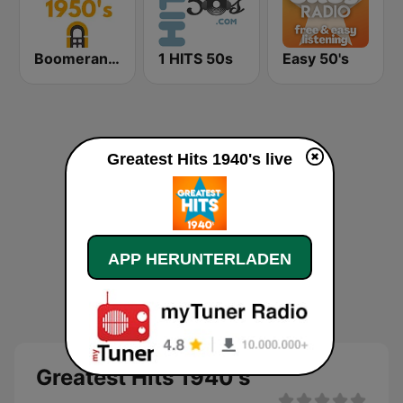
Boomerang 50's
1 HITS 50s
Easy 50's
Greatest Hits 1940's live
APP HERUNTERLADEN
Greatest Hits 1940's