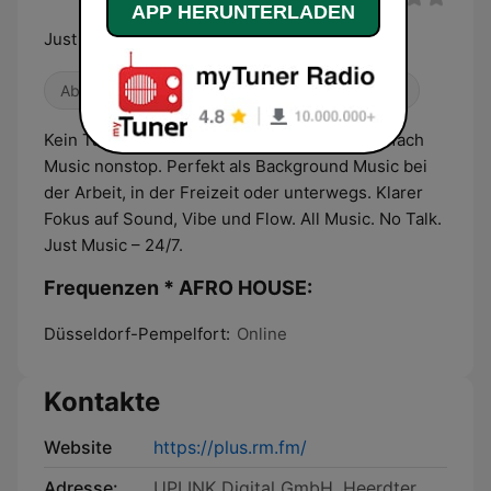
APP HERUNTERLADEN
Just Music. 24/7
Abwechslungsreich
Dance / EDM
House
Kein Talk, keine News, keine Moderation. Einfach
Music nonstop. Perfekt als Background Music bei
der Arbeit, in der Freizeit oder unterwegs. Klarer
Fokus auf Sound, Vibe und Flow. All Music. No Talk.
Just Music – 24/7.
Frequenzen * AFRO HOUSE:
Düsseldorf-Pempelfort:
Online
Kontakte
Website
https://plus.rm.fm/
Adresse:
UPLINK Digital GmbH, Heerdter