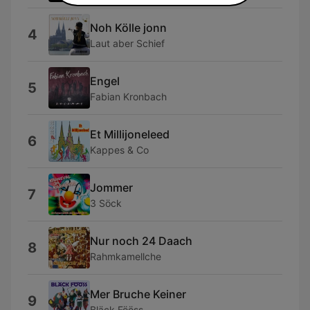
Noh Kölle jonn
4
Laut aber Schief
Engel
5
Fabian Kronbach
Et Millijoneleed
6
Kappes & Co
Jommer
7
3 Söck
Nur noch 24 Daach
8
Rahmkamellche
Mer Bruche Keiner
9
Bläck Fööss