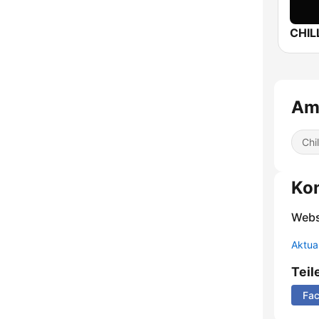
Ama
Chil
Ko
Webs
Aktua
Teil
Fa