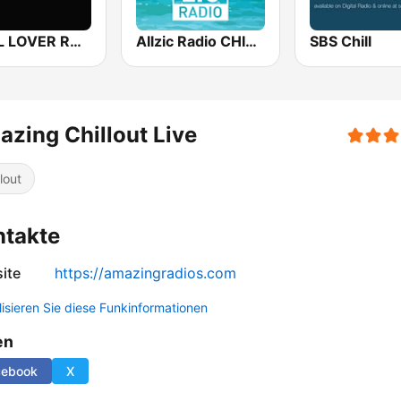
CHILL LOVER RADIO
Allzic Radio CHILL OUT
SBS Chill
zing Chillout Live
lout
ntakte
ite
https://amazingradios.com
lisieren Sie diese Funkinformationen
en
cebook
X