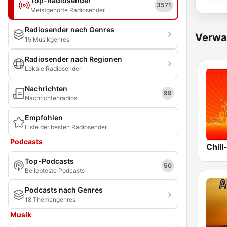
Top-Radiosender
3571
Meistgehörte Radiosender
Radiosender nach Genres
Verwa
15 Musikgenres
Radiosender nach Regionen
Lokale Radiosender
Nachrichten
99
Nachrichtenradios
Empfohlen
Liste der besten Radiosender
Podcasts
Chill
Top-Podcasts
50
Beliebteste Podcasts
Podcasts nach Genres
18 Themengenres
Musik