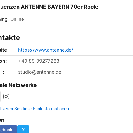
quenzen ANTENNE BAYERN 70er Rock:
ing:
Online
ntakte
ite
https://www.antenne.de/
on:
+49 89 99277283
l:
studio@antenne.de
ale Netzwerke
lisieren Sie diese Funkinformationen
en
cebook
X