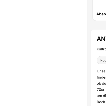
AN
Kultr
Ro
Unser
finde
ob du
70er 
um di
Rock 