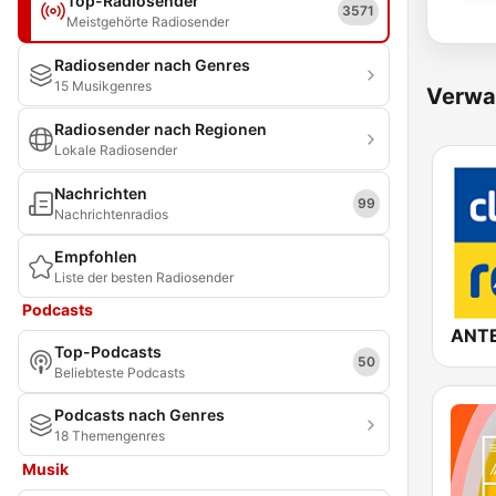
Top-Radiosender
3571
Meistgehörte Radiosender
Radiosender nach Genres
15 Musikgenres
Verwa
Radiosender nach Regionen
Lokale Radiosender
Nachrichten
99
Nachrichtenradios
Empfohlen
Liste der besten Radiosender
Podcasts
Top-Podcasts
50
Beliebteste Podcasts
Podcasts nach Genres
18 Themengenres
Musik