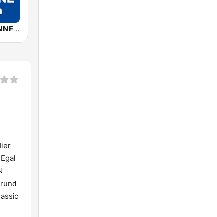
ROCK ANTENNE Bayern
Hier
 Egal
N
 rund
lassic