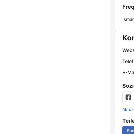
Fre
Isman
Ko
Webs
Telef
E-Mai
Sozi
Aktua
Teil
Fa