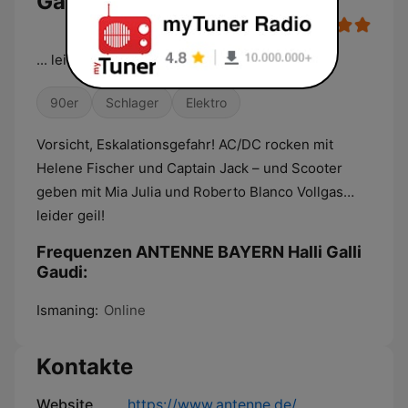
Gaudi Live
... leider geil!
90er
Schlager
Elektro
Vorsicht, Eskalationsgefahr! AC/DC rocken mit
Helene Fischer und Captain Jack – und Scooter
geben mit Mia Julia und Roberto Blanco Vollgas…
leider geil!
Frequenzen ANTENNE BAYERN Halli Galli
Gaudi:
Ismaning:
Online
Kontakte
Website
https://www.antenne.de/