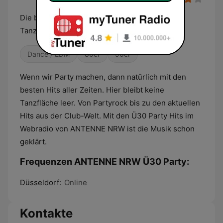
Die besten Hits aller Zeiten, hier bleibt keine
Tanzfläche leer.
Dance / EDM
80er
90er
Wenn wir Party machen, dann natürlich mit den
besten Hits aller Zeiten. Hier bleibt keine
Tanzfläche leer. Von Partyrock bis zu den aktuellen
Hits aus der Club-Welt. Mit den Ü30 Party Hits im
Webradio von ANTENNE NRW ist die Musik schon
geklärt.
Frequenzen ANTENNE NRW Ü30 Party:
Düsseldorf:
Online
Kontakte