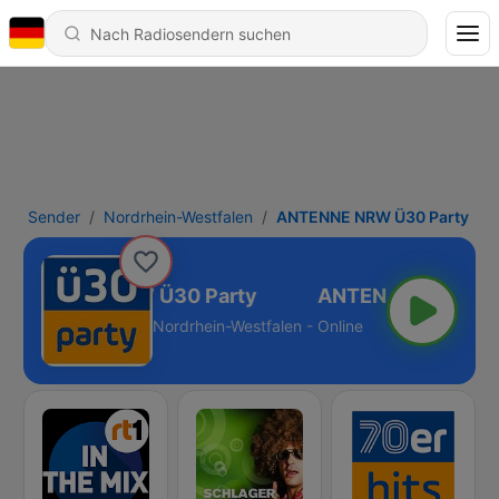
Sender
Nordrhein-Westfalen
ANTENNE NRW Ü30 Party
ANTENNE NRW Ü30 Party
Nordrhein-Westfalen - Online