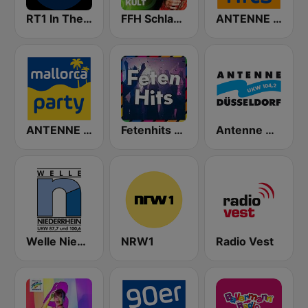
RT1 In The Mix
FFH Schlagerkult
ANTENNE NRW 70er Hits
ANTENNE BAYERN Mallorca Party
Fetenhits - von 80er 90er OLDIE ANTENNE
Antenne Düsseldorf
Welle Niederrhein
NRW1
Radio Vest