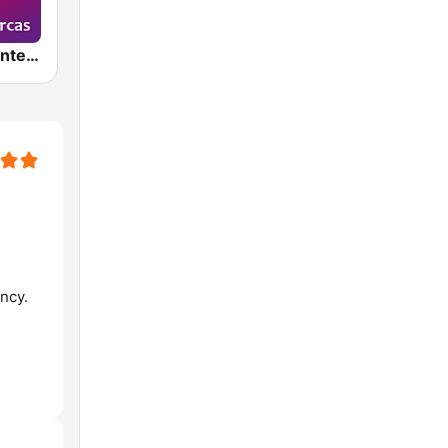
Cadena 100 InterComarcas
ncy.