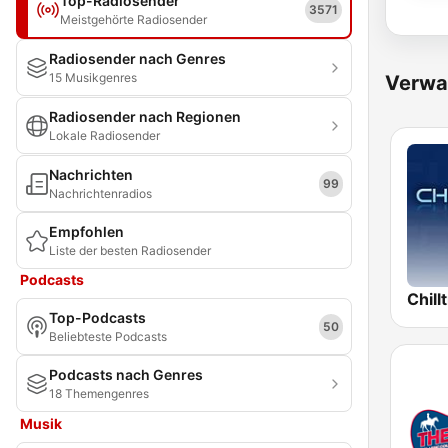
Top-Radiosender
3571
Meistgehörte Radiosender
Radiosender nach Genres
15 Musikgenres
Verwa
Radiosender nach Regionen
Lokale Radiosender
Nachrichten
99
Nachrichtenradios
Empfohlen
Liste der besten Radiosender
Podcasts
Chill
Top-Podcasts
50
Beliebteste Podcasts
Podcasts nach Genres
18 Themengenres
Musik