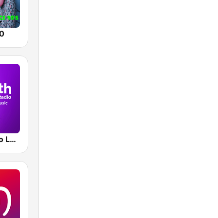
0
Smooth Radio London