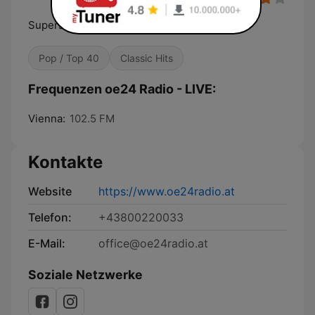
Superstars & Superhits
Pop / Top 40
Classic Hits
Frequenzen oe24 Radio - LIVE:
Vienna:
102.5 FM
Kontakte
Website
https://www.oe24radio.at
Telefon:
+43800220033
E-Mail:
office@oe24radio.at
Soziale Netzwerke