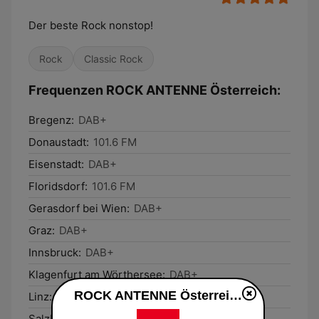
Der beste Rock nonstop!
Rock
Classic Rock
Frequenzen ROCK ANTENNE Österreich:
Bregenz:
DAB+
Donaustadt:
101.6 FM
Eisenstadt:
DAB+
Floridsdorf:
101.6 FM
Gerasdorf bei Wien:
DAB+
Graz:
DAB+
Innsbruck:
DAB+
Klagenfurt am Wörthersee:
DAB+
ROCK ANTENNE Österreich live
Linz:
DAB+
Salzburg:
DAB+