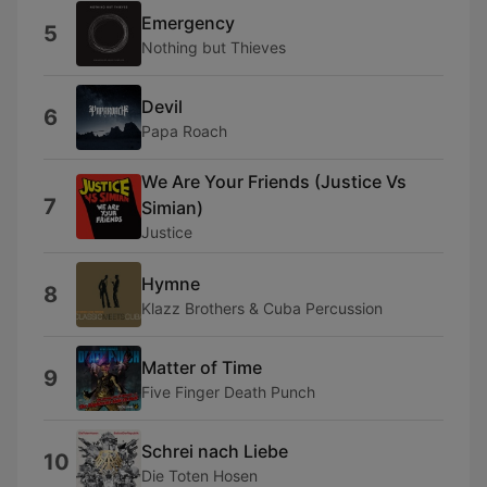
Emergency
5
Nothing but Thieves
Devil
6
Papa Roach
We Are Your Friends (Justice Vs
7
Simian)
Justice
Hymne
8
Klazz Brothers & Cuba Percussion
Matter of Time
9
Five Finger Death Punch
Schrei nach Liebe
10
Die Toten Hosen