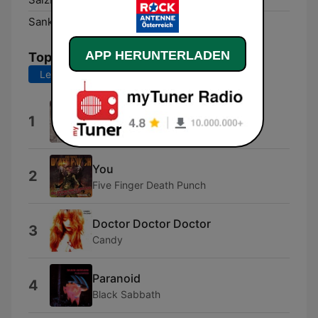
Sankt Pölten:
DAB+
APP HERUNTERLADEN
Top-Songs
Letzte 7 Tage
Letzte 30 Tage
You
1
The Pretty Reckless
You
2
Five Finger Death Punch
Doctor Doctor Doctor
3
Candy
Paranoid
4
Black Sabbath