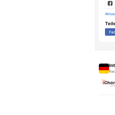
Aktua
Teil
Fa
In
Rad