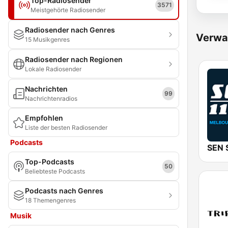
Top-Radiosender
3571
Meistgehörte Radiosender
Radiosender nach Genres
Verwa
15 Musikgenres
Radiosender nach Regionen
Lokale Radiosender
Nachrichten
99
Nachrichtenradios
Empfohlen
Liste der besten Radiosender
Podcasts
Top-Podcasts
50
Beliebteste Podcasts
Podcasts nach Genres
18 Themengenres
Musik