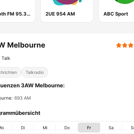
Smooth FM 95.3 Sydney
2UE 954 AM
ABC Sport
W Melbourne
 Talk
hrichten
Talkradio
quenzen 3AW Melbourne:
ourne:
693 AM
grammübersicht
Mo
Di
Mi
Do
Fr
Sa
S