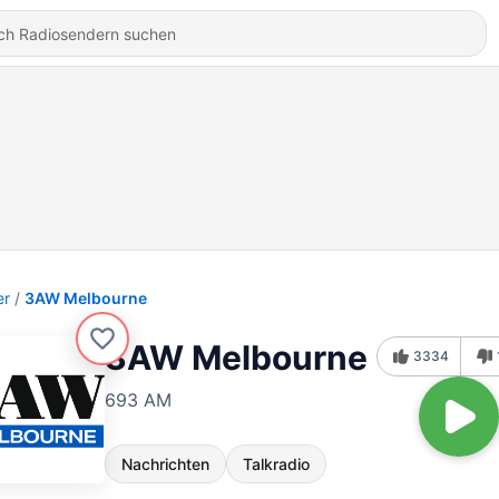
er
3AW Melbourne
3AW Melbourne
3334
693 AM
Nachrichten
Talkradio