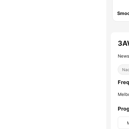
3A
News
Nac
Fre
Melb
Pro