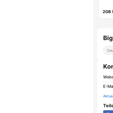
2GB 
Big
Cou
Ko
Webs
E-Mai
Aktua
Teil