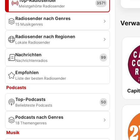
Top-Radiosender
3571
Meistgehörte Radiosender
Radiosender nach Genres
Verwa
15 Musikgenres
Radiosender nach Regionen
Lokale Radiosender
Nachrichten
99
Nachrichtenradios
Empfohlen
Liste der besten Radiosender
Podcasts
Top-Podcasts
50
Beliebteste Podcasts
Podcasts nach Genres
18 Themengenres
Musik