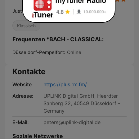
Just Music. 24/7
Klassisch
Frequenzen *BACH - CLASSICAL:
Düsseldorf-Pempelfort:
Online
Kontakte
Website
https://plus.rm.fm/
Adresse:
UPLINK Digital GmbH, Heerdter
Sanberg 32, 40549 Düsseldorf -
Germany
E-Mail:
peters@uplink-digital.de
Soziale Netzwerke