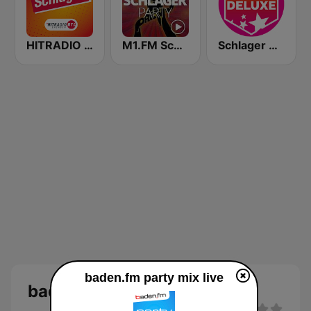
HITRADIO RTL Schlager
M1.FM Schlager Party
Schlager Deluxe
baden.fm party mix live
baden.fm party mix Live