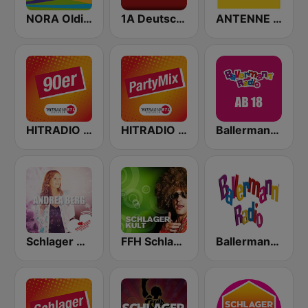
NORA Oldie Party
1A Deutsche Hits
ANTENNE BAYERN
HITRADIO RTL 90er
HITRADIO RTL PartyMix
Ballermann Radio - Ab 18
Schlager Radio - Andrea Berg
FFH Schlagerkult
Ballermann Radio