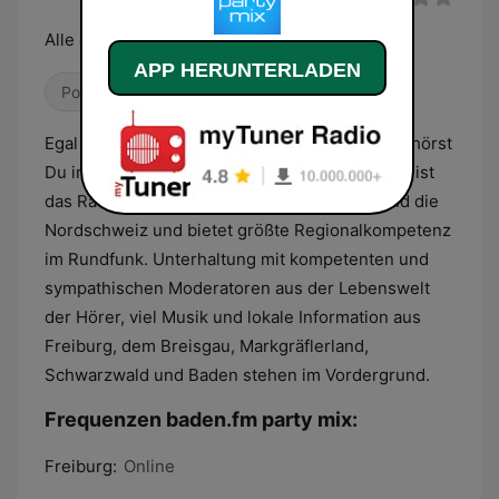
Alle deine Lieblingssongs!
APP HERUNTERLADEN
Pop / Top 40
Egal wann Du baden.fm einschaltest – Bei uns hörst
Du immer alle Deine Lieblingssongs. baden.fm ist
das Radioprogramm für Baden, das Elsass und die
Nordschweiz und bietet größte Regionalkompetenz
im Rundfunk. Unterhaltung mit kompetenten und
sympathischen Moderatoren aus der Lebenswelt
der Hörer, viel Musik und lokale Information aus
Freiburg, dem Breisgau, Markgräflerland,
Schwarzwald und Baden stehen im Vordergrund.
Frequenzen baden.fm party mix:
Freiburg:
Online