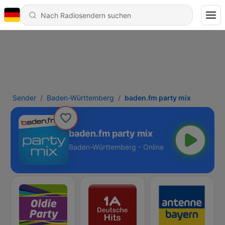
Sender
Baden-Württemberg
baden.fm party mix
baden.fm party mix
Baden-Württemberg - Online