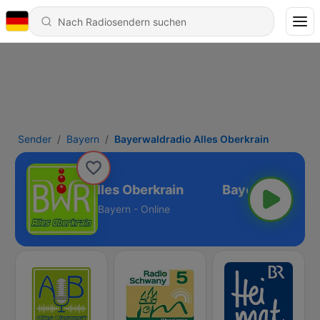
Sender
Bayern
Bayerwaldradio Alles Oberkrain
yerwaldradio Alles Oberkrain
Bayern - Online