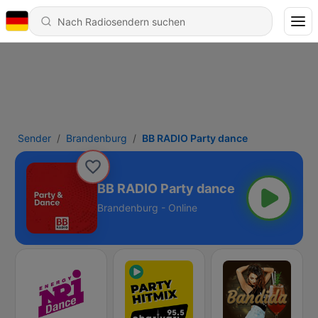
Sender
Brandenburg
BB RADIO Party dance
BB RADIO Party dance
Brandenburg - Online