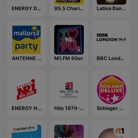
ENERGY Dance
95.5 Charivari Party Hitmix
Latina Bandida!
ANTENNE BAYERN Mallorca Party
M1.FM 90er
BBC London
ENERGY Hits 2026
Hits 1970-76
Schlager Deluxe