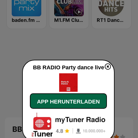
baden.fm party mix
M1.FM Club Mix
RT1 Dance Hits
BB RADIO Party dance live
APP HERUNTERLADEN
BB RADIO Party dance Live