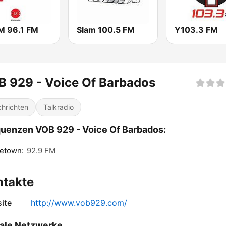
 96.1 FM
Slam 100.5 FM
Y103.3 FM
 929 - Voice Of Barbados
hrichten
Talkradio
uenzen VOB 929 - Voice Of Barbados:
getown:
92.9 FM
ntakte
ite
http://www.vob929.com/
ale Netzwerke