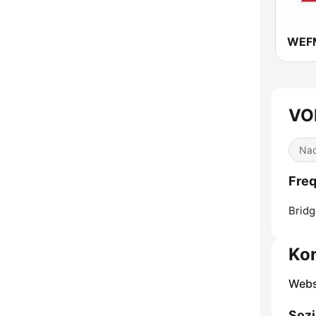
WEFM
VOB
Nac
Freq
Brid
Ko
Webs
Sozi