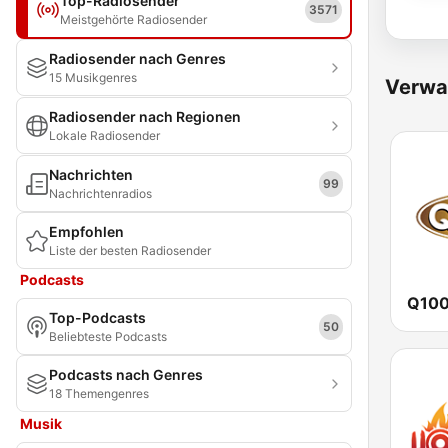
Top-Radiosender
3571
Meistgehörte Radiosender
Radiosender nach Genres
15 Musikgenres
Verwa
Radiosender nach Regionen
Lokale Radiosender
Nachrichten
99
Nachrichtenradios
Empfohlen
Liste der besten Radiosender
Podcasts
Top-Podcasts
50
Beliebteste Podcasts
Podcasts nach Genres
18 Themengenres
Musik