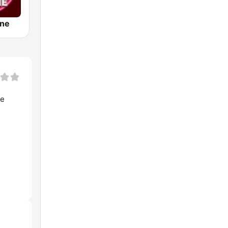
ine
te