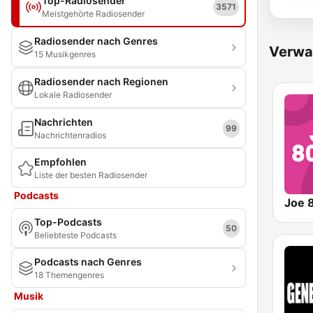
Top-Radiosender
3571
Meistgehörte Radiosender
Radiosender nach Genres
Verwa
15 Musikgenres
Radiosender nach Regionen
Lokale Radiosender
Nachrichten
99
Nachrichtenradios
Empfohlen
Liste der besten Radiosender
Podcasts
Joe 8
Top-Podcasts
50
Beliebteste Podcasts
Podcasts nach Genres
18 Themengenres
Musik