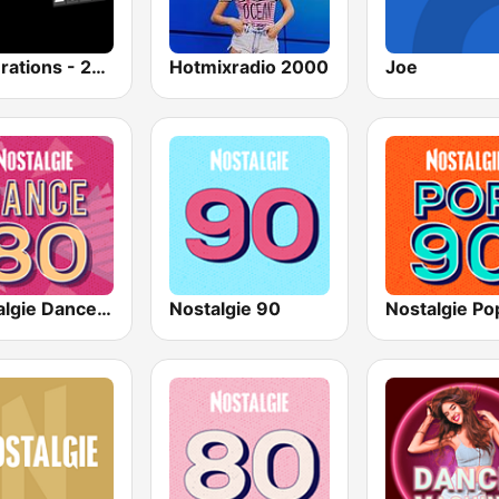
Generations - 2000
Hotmixradio 2000
Joe
Nostalgie Dance 80
Nostalgie 90
Nostalgie Po