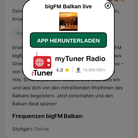
bigFM Balkan live
Deine biggsten Beats aus Griechenland, Serbien,
Kroatien & dem Kosovo
Pop / Top 40
Dance / EDM
Weltmusik
APP HERUNTERLADEN
Erlebe die heißesten Beats des Balkans mit bigFM
bigBalkan! Tauche ein in die Vielfalt der Musik aus
Griechenland, Serbien, Kroatien und dem Kosovo –
von traditionellen Klängen bis zu den neuesten
Hits. Schalte jetzt dein kostenfreies Webradio ein
und lass dich von den mitreißenden Rhythmen des
Balkans begeistern. Jetzt einschalten und den
Balkan-Beat spüren!
Frequenzen bigFM Balkan:
Stuttgart:
Online