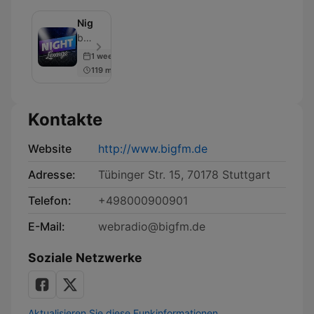
Nightlounge
bigFM - Folge 500
1 week ago
119 min
Kontakte
Website
http://www.bigfm.de
Adresse:
Tübinger Str. 15, 70178 Stuttgart
Telefon:
+498000900901
E-Mail:
webradio@bigfm.de
Soziale Netzwerke
Aktualisieren Sie diese Funkinformationen