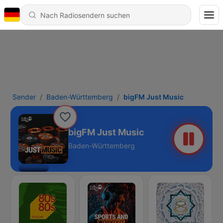
Sender
Baden-Württemberg
bigFM Just Music
bigFM Just Music
Baden-Württemberg