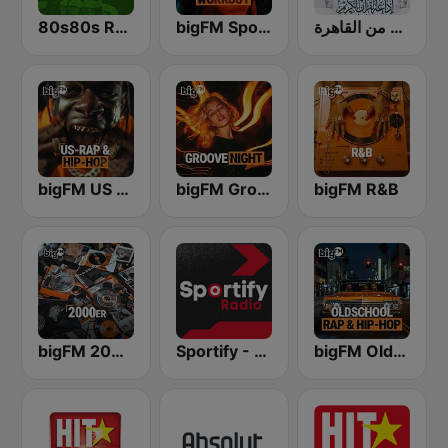
80s80s Reggae
bigFM Sports & Workout
إذاعة القرآن الكريم من القاهرة
bigFM US Rap & Hip-Hop
bigFM Groovenight
bigFM R&B
bigFM 2000er
Sportify - Hip Hop Workout
bigFM Oldschool Rap & Hip-Hop