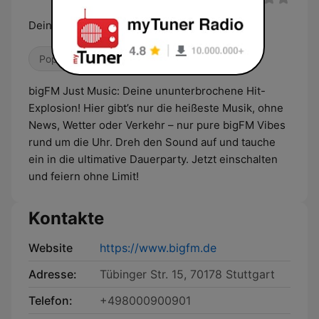
Deine biggsten Beats - pure bigFM Vibes
Pop / Top 40
Hip-Hop
bigFM Just Music: Deine ununterbrochene Hit-
Explosion! Hier gibt’s nur die heißeste Musik, ohne
News, Wetter oder Verkehr – nur pure bigFM Vibes
rund um die Uhr. Dreh den Sound auf und tauche
ein in die ultimative Dauerparty. Jetzt einschalten
und feiern ohne Limit!
Kontakte
Website
https://www.bigfm.de
Adresse:
Tübinger Str. 15, 70178 Stuttgart
Telefon:
+498000900901