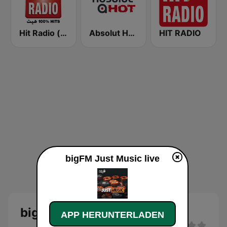
Hit Radio (هيت راديو)
Absolut HOT
HIT RADIO
bigFM Just Music live
bigFM Just Music Live
APP HERUNTERLADEN