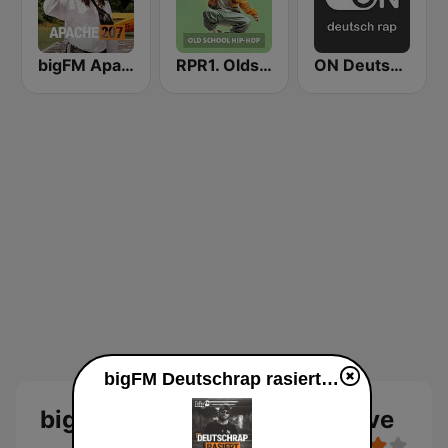
bigFM Apache 207
RPR1. Oldschool Hip-Hop
ON Deutsch Rap
bigFM Deutschrap rasiert live
bigFM Deutschrap rasiert Live