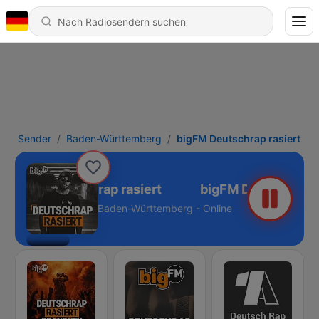
Sender
Baden-Württemberg
bigFM Deutschrap rasiert
bigFM Deutschrap rasiert
Baden-Württemberg - Online