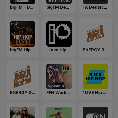
bigFM - Deutschrap rasiert brandeu
bigFM Deutschrap
1A Deutsch Rap
bigFM Hip-Hop Radio
I Love Hip Hop
ENERGY Rap US
ENERGY Deutschrap
FFH Workout
1LIVE Hip Hop & RnB