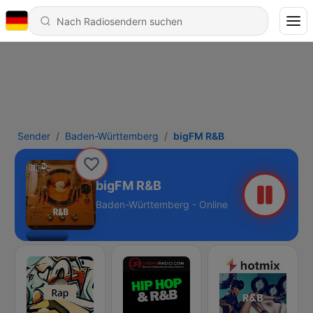
Sender
Baden-Württemberg
bigFM R&B
bigFM R&B
Baden-Württemberg - Online