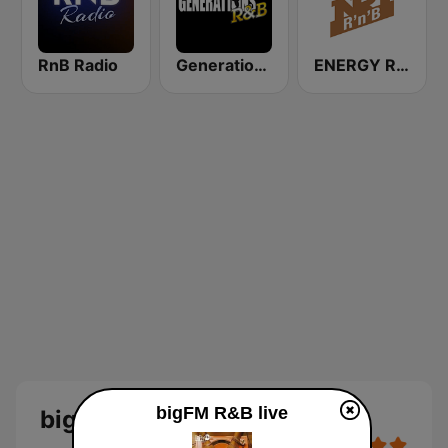
RnB Radio
Generations R&B
ENERGY RNB
bigFM R&B live
bigFM R&B Live