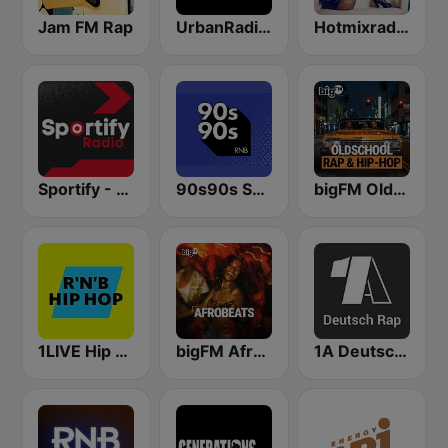
Jam FM Rap
UrbanRadio - Hip Hop & RnB
Hotmixradio R&B
Sportify - R&B Workout
90s90s Soul & R&B
bigFM Oldschool Rap & Hip-Hop
1LIVE Hip Hop & RnB
bigFM Afrobeats
1A Deutsch Rap