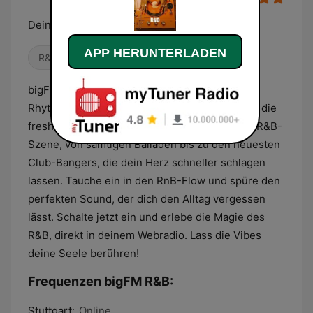
Deine biggsten R&B und Soul Beats
APP HERUNTERLADEN
R&B / Soul
bigFM R&B: Deine Quelle für die heißesten
Rhythmen und die soulfulsten Vocals! Genieße die
freshesten Tracks von den Top-Künstlern der R&B-
Szene, von samtigen Balladen bis zu den neuesten
Club-Bangers, die dein Herz schneller schlagen
lassen. Tauche ein in den RnB-Flow und spüre den
perfekten Sound, der dich den Alltag vergessen
lässt. Schalte jetzt ein und erlebe die Magie des
R&B, direkt in deinem Webradio. Lass die Vibes
deine Seele berühren!
Frequenzen bigFM R&B:
Stuttgart:
Online