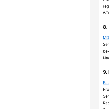
reg
Wür
8.
MD
Sen
bek
Nac
9.
Rad
Pro
Sen
Rad