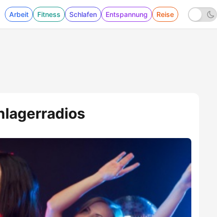
Arbeit
Fitness
Schlafen
Entspannung
Reise
hlagerradios