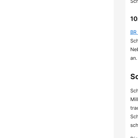
Sch
10
BR 
Sch
Neb
an.
Sc
Sch
Mil
tra
Sch
sch