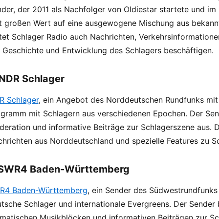
der, der 2011 als Nachfolger von Oldiestar startete und 
t großen Wert auf eine ausgewogene Mischung aus bekannte
tet Schlager Radio auch Nachrichten, Verkehrsinformatione
 Geschichte und Entwicklung des Schlagers beschäftigen.
 NDR Schlager
R Schlager
, ein Angebot des Norddeutschen Rundfunks mit Si
gramm mit Schlagern aus verschiedenen Epochen. Der Sende
eration und informative Beiträge zur Schlagerszene aus.
hrichten aus Norddeutschland und spezielle Features zu S
 SWR4 Baden-Württemberg
R4 Baden-Württemberg
, ein Sender des Südwestrundfunks m
tsche Schlager und internationale Evergreens. Der Sender
matischen Musikblöcken und informativen Beiträgen zur Sch