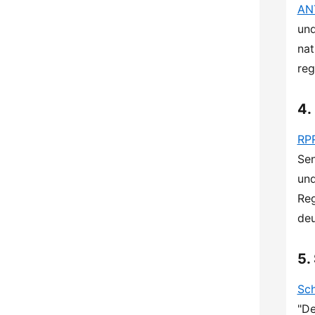
AN
und
nat
reg
4.
RPR
Sen
und
Reg
deu
5.
Sch
"De