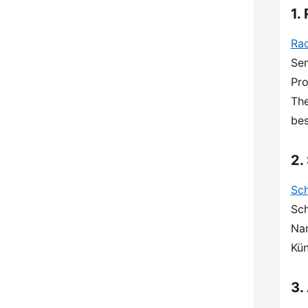
1.
Ra
Sen
Pro
The
bes
2.
Sch
Sch
Nam
Kün
3.