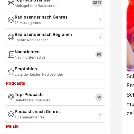
3571
Meistgehörte Radiosender
Radiosender nach Genres
15 Musikgenres
Radiosender nach Regionen
Lokale Radiosender
Nachrichten
99
Nachrichtenradios
Empfohlen
Liste der besten Radiosender
Sc
Podcasts
Em
Sc
Top-Podcasts
50
Beliebteste Podcasts
mu
Podcasts nach Genres
zei
18 Themengenres
Musik