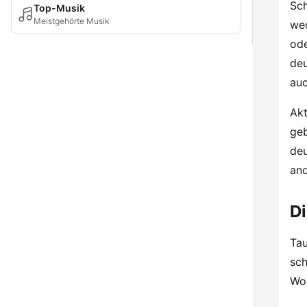
Sch
Top-Musik
Meistgehörte Musik
wec
ode
deu
auc
Akt
geb
deu
and
Di
Tau
sch
Wo