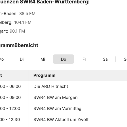
quenzen SWR4 Baden-Württemberg:
n-Baden:
88.5 FM
lberg:
104.1 FM
gart:
90.1 FM
grammübersicht
Mo
Di
Mi
Do
Fr
Sa
S
t
Programm
00 - 06:00
Die ARD Hitnacht
00 - 09:00
SWR4 BW am Morgen
00 - 12:00
SWR4 BW am Vormittag
00 - 12:30
SWR4 BW Aktuell um Zwölf