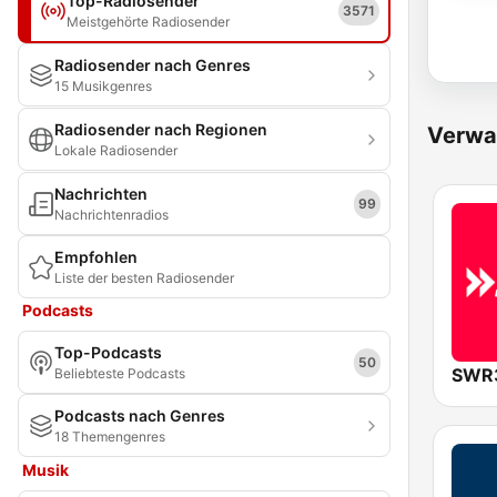
Top-Radiosender
3571
Meistgehörte Radiosender
Radiosender nach Genres
15 Musikgenres
Radiosender nach Regionen
Verwa
Lokale Radiosender
Nachrichten
99
Nachrichtenradios
Empfohlen
Liste der besten Radiosender
Podcasts
Top-Podcasts
50
SWR
Beliebteste Podcasts
Podcasts nach Genres
18 Themengenres
Musik