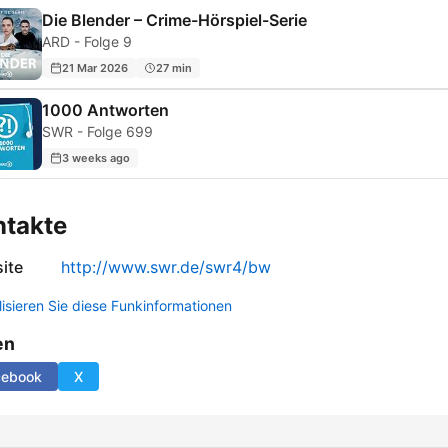
Die Blender – Crime-Hörspiel-Serie
ARD - Folge 9
21 Mar 2026
27 min
1000 Antworten
SWR - Folge 699
3 weeks ago
ntakte
ite
http://www.swr.de/swr4/bw
lisieren Sie diese Funkinformationen
en
cebook
X