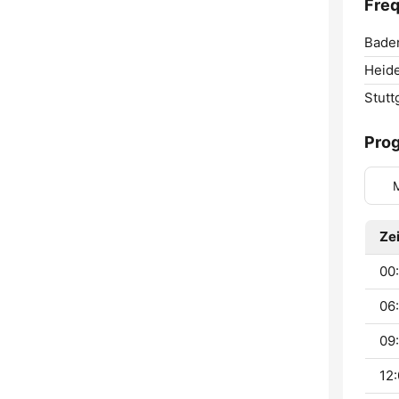
Fre
Bade
Heide
Stutt
Pro
Zei
00:
06:
09:
12: