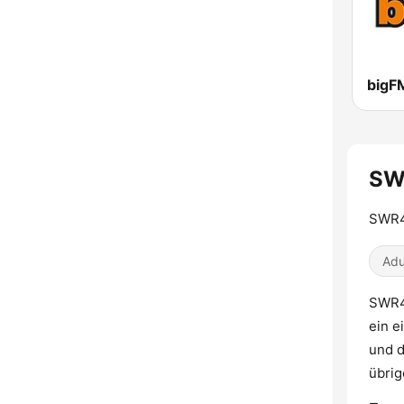
bigF
SW
SWR4.
Adu
SWR4
ein e
und d
übrig