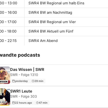
30 - 13:00
SWR4 BW Regional um halb Eins
00 - 16:00
SWR4 BW am Nachmittag
00 - 17:00
SWR4 BW Regional um Vier
00 - 18:00
SWR4 BW Aktuell um Fünf
00 - 22:15
SWR4 Am Abend
wandte podcasts
Das Wissen | SWR
SWR - Folge 1310
yesterday
29 min
SWR1 Leute
SWR - Folge 303
22 hours ago
47 min