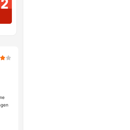
mme
ngen