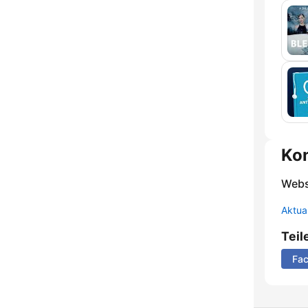
Ko
Webs
Aktua
Teil
Fa