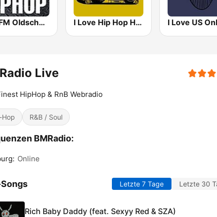
Kiss FM Oldschool Hip Hop
I Love Hip Hop History
Radio Live
Finest HipHop & RnB Webradio
-Hop
R&B / Soul
quenzen BMRadio:
urg:
Online
-Songs
Letzte 7 Tage
Letzte 30 
Rich Baby Daddy (feat. Sexyy Red & SZA)