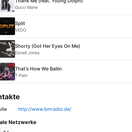
Thank Me (feat. Young Dolph)
Gucci Mane
Split
VEDO
Shorty (Got Her Eyes On Me)
Donell Jones
That's How We Ballin
T-Pain
ntakte
ite
http://www.bmradio.de/
ale Netzwerke