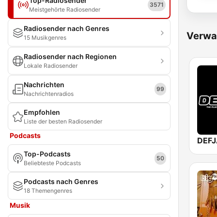
Top-Radiosender
3571
Meistgehörte Radiosender
Radiosender nach Genres
Verwa
15 Musikgenres
Radiosender nach Regionen
Lokale Radiosender
Nachrichten
99
Nachrichtenradios
Empfohlen
Liste der besten Radiosender
Podcasts
DEFJ
Top-Podcasts
50
Beliebteste Podcasts
Podcasts nach Genres
18 Themengenres
Musik