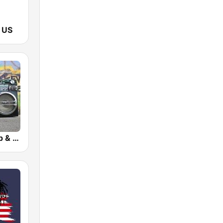
 US
bigFM US Rap & Hip-Hop