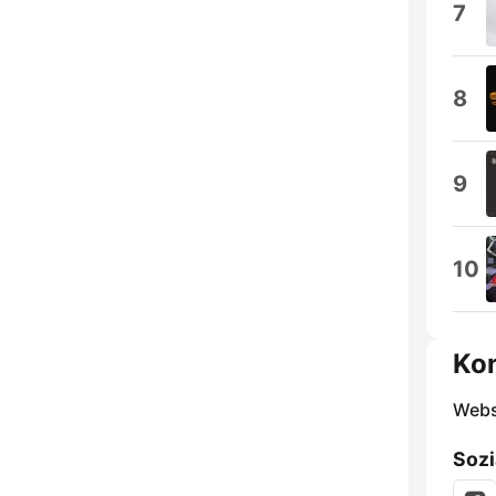
7
8
9
10
Ko
Webs
Sozi