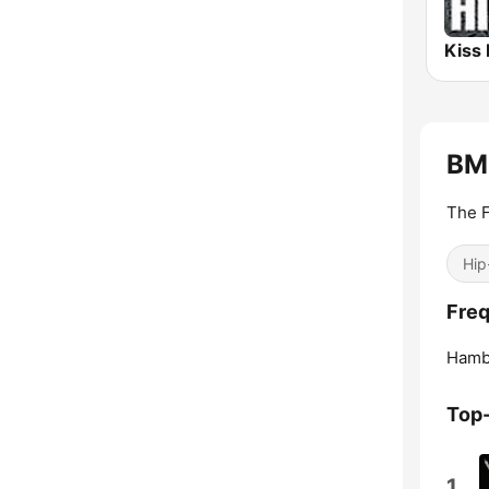
BM
The 
Hip
Fre
Hamb
Top
1