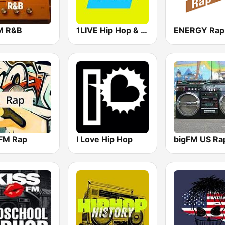
M R&B
1LIVE Hip Hop & RnB
ENERGY Rap
FM Rap
I Love Hip Hop