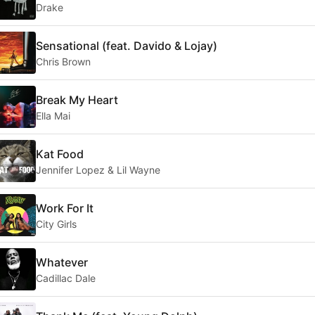
Drake
Sensational (feat. Davido & Lojay)
Chris Brown
Break My Heart
Ella Mai
Kat Food
Jennifer Lopez & Lil Wayne
Work For It
City Girls
Whatever
Cadillac Dale