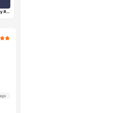
I Love US Only Rap Radio
Tage