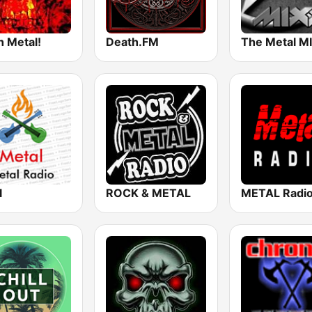
h Metal!
Death.FM
The Metal M
l
ROCK & METAL
METAL Radi