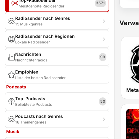
Top-Radiosender
3571
Meistgehörte Radiosender
Radiosender nach Genres
Verwa
15 Musikgenres
Radiosender nach Regionen
Lokale Radiosender
Nachrichten
99
Nachrichtenradios
Empfohlen
Liste der besten Radiosender
Podcasts
Meta
Top-Podcasts
50
Beliebteste Podcasts
Podcasts nach Genres
18 Themengenres
Musik