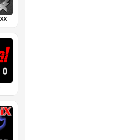
IXX
o