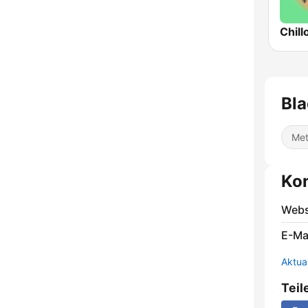
Chill
Bla
Met
Ko
Webs
E-Mai
Aktua
Teil