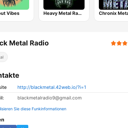
out Vibes
Heavy Metal Radio
Chronix Meta
ck Metal Radio
al
ntakte
ite
http://blackmetal.42web.io/?i=1
l:
blackmetalradio9@gmail.com
lisieren Sie diese Funkinformationen
en