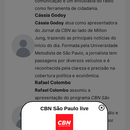
comunicação e um entusiasta do rádio
como ferramenta de cidadania.
Cássia Godoy
Cássia Godoy
atua como apresentadora
do
Jornal da CBN
ao lado de Milton
Jung, trazendo as principais notícias do
início do dia. Formada pela Universidade
Metodista de São Paulo, a jornalista tem
passagens por diversos veículos e é
reconhecida pela clareza e precisão na
cobertura política e econômica.
Rafael Colombo
Rafael Colombo
assumiu a
apresentação do programa
CBN São
Paulo
em 2025, trazendo sua
CBN São Paulo live
experiência de grandes redes de rádio e
televisão. O jornalista é conhecido por
sua versatilidade no comando de