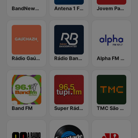
BandNews FM - 96.9 SP
Antena 1 FM
Jovem Pan News
Rádio Gaúcha ZH
Rádio Bandeirantes
Alpha FM 101.7
Band FM
Super Rádio Tupi
TMC São Paulo