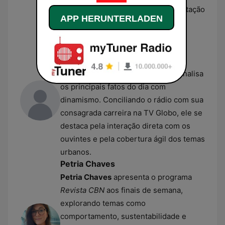
noticiários ao vivo, focando na prestação
APP HERUNTERLADEN
de serviço e nos dilemas da capital
paulista.
Rodrigo Bocardi
Rodrigo Bocardi
é o âncora do
programa
Ponto Final CBN
, onde analisa
os principais fatos do dia com
dinamismo. Conciliando o rádio com sua
consagrada carreira na TV Globo, ele se
destaca pela interação direta com os
ouvintes e pela cobertura ágil dos temas
urbanos.
Petria Chaves
Petria Chaves
apresenta o programa
Revista CBN
aos finais de semana,
explorando temas como
comportamento, sustentabilidade e