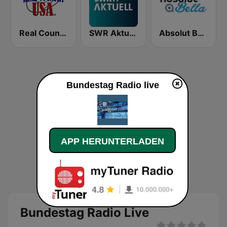
Real Country USA
SWR Aktuell
Absolut Bella
Bundestag Radio live
APP HERUNTERLADEN
Bundestag Radio Live