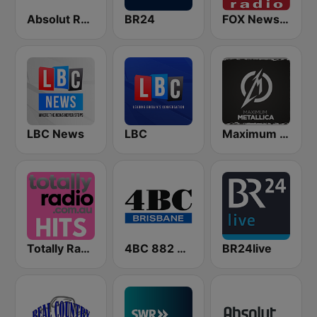
Absolut Relax
BR24
FOX News Radio
LBC News
LBC
Maximum - Metallica (Максимум)
Totally Radio Hits
4BC 882 Brisbane
BR24live