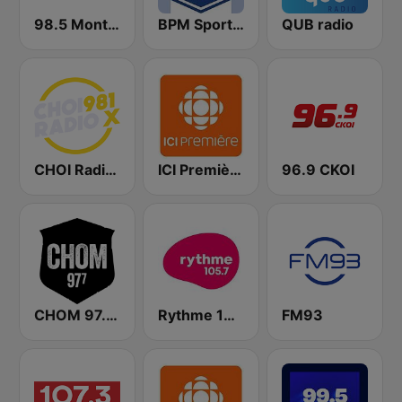
98.5 Montréal
BPM Sports 91.9 FM
QUB radio
CHOI Radio X 98.1 FM
ICI Première Montréal
96.9 CKOI
CHOM 97.7 FM
Rythme 105.7 FM
FM93