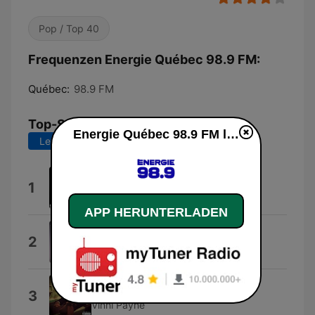
Pop / Top 40
Frequenzen Energie Québec 98.9 FM:
Québec:
98.9 FM
Top-Songs
Energie Québec 98.9 FM live
Letzte 7 Tage
Letzte 30 Tage
Mtc
1
S3RL
APP HERUNTERLADEN
Le bon choix
2
Priscillia
Pilot
3
Vinni Payne