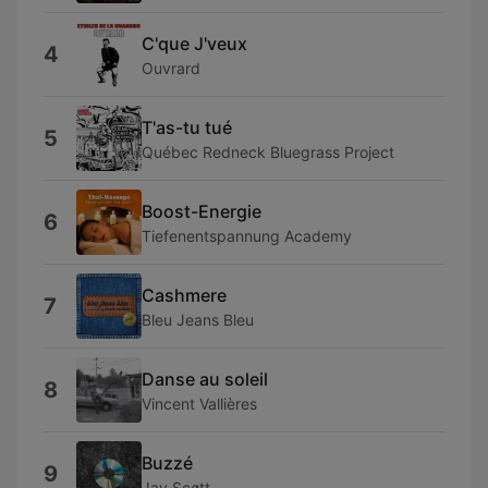
C'que J'veux
4
Ouvrard
T'as-tu tué
5
Québec Redneck Bluegrass Project
Boost-Energie
6
Tiefenentspannung Academy
Cashmere
7
Bleu Jeans Bleu
Danse au soleil
8
Vincent Vallières
Buzzé
9
Jay Scøtt