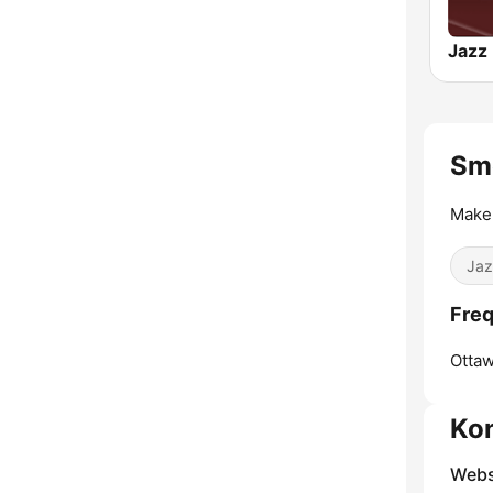
Jazz
Sm
Make 
Jaz
Fre
Ottaw
Ko
Webs