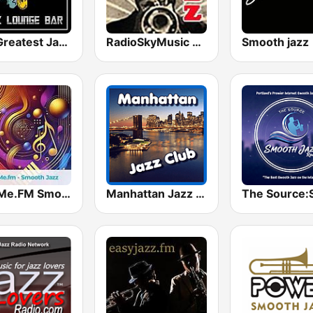
100 Greatest Jazz Lounge Bar
RadioSkyMusic Jazz
Smooth jazz
hearMe.FM Smooth Jazz
Manhattan Jazz Club