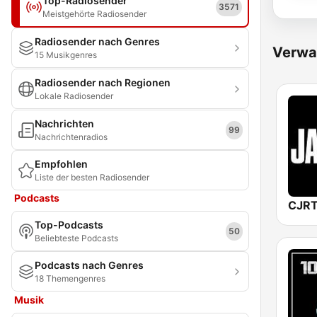
Top-Radiosender
3571
Meistgehörte Radiosender
Radiosender nach Genres
Verwa
15 Musikgenres
Radiosender nach Regionen
Lokale Radiosender
Nachrichten
99
Nachrichtenradios
Empfohlen
Liste der besten Radiosender
Podcasts
Top-Podcasts
50
Beliebteste Podcasts
Podcasts nach Genres
18 Themengenres
Musik