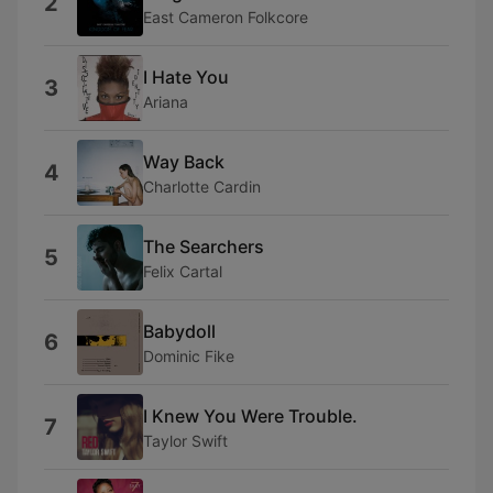
2
East Cameron Folkcore
I Hate You
3
Ariana
Way Back
4
Charlotte Cardin
The Searchers
5
Felix Cartal
Babydoll
6
Dominic Fike
I Knew You Were Trouble.
7
Taylor Swift