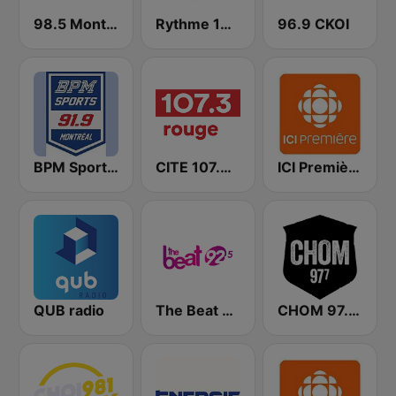
98.5 Montréal
Rythme 105.7 FM
96.9 CKOI
BPM Sports 91.9 FM
CITE 107.3 Rouge FM
ICI Première Montréal
QUB radio
The Beat 92.5 FM
CHOM 97.7 FM