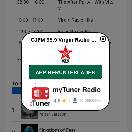
08:00 - 10:00
The After Party - With Vito
V
10:00 - 11:00
Virgin Radio Hits
11:00 - 14:00
Kelly Alexander
CJFM 95.9 Virgin Radio Montreal live
18:00 - 23:00
The Weekend Vibe - With
Adam Dormez-vous
23:00 - 03:00
The House Party - With
MC Mario
APP HERUNTERLADEN
Top-Songs
Letzte 7 Tage
Letzte 30 Tage
Midnight Sun
1
Petter Larsson
Kingdom of Fear