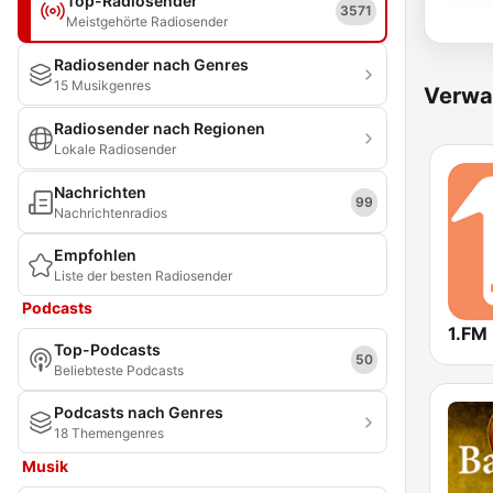
Top-Radiosender
3571
Meistgehörte Radiosender
Radiosender nach Genres
15 Musikgenres
Verwa
Radiosender nach Regionen
Lokale Radiosender
Nachrichten
99
Nachrichtenradios
Empfohlen
Liste der besten Radiosender
Podcasts
1.FM
Top-Podcasts
50
Beliebteste Podcasts
Podcasts nach Genres
18 Themengenres
Musik