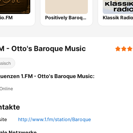
io.FM
Positively Baroque
M - Otto's Baroque Music
ssisch
uenzen 1.FM - Otto's Baroque Music:
Online
ntakte
ite
http://www.1.fm/station/Baroque
ale Netzwerke