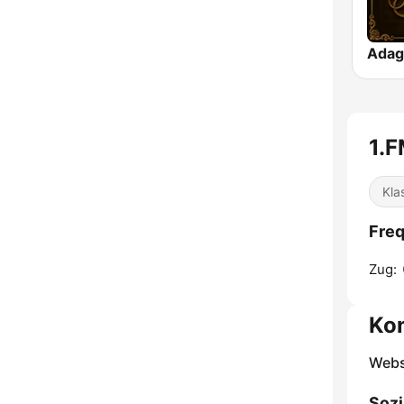
Adag
1.F
Kla
Freq
Zug:
Ko
Webs
Sozi